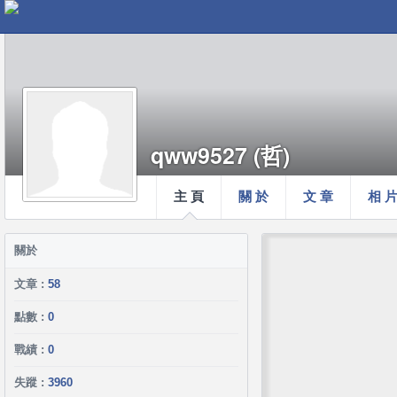
qww9527 (哲)
主 頁
關 於
文 章
相 
關於
文章 :
58
點數 :
0
戰績 :
0
失蹤 :
3960