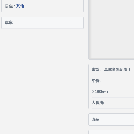
居住 :
其他
車庫
車型: 車庫尚無新增！
年份:
0-100km:
大鵬灣:
改裝