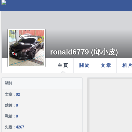
ronald6779 (邱小皮)
主 頁
關 於
文 章
相 
關於
文章 :
92
點數 :
0
戰績 :
0
失蹤 :
4267