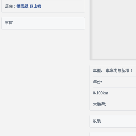
居住 :
桃園縣 龜山鄉
車庫
車型: 車庫尚無新增！
年份:
0-100km:
大鵬灣:
改裝