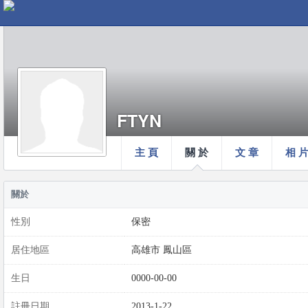
FTYN
主 頁
關 於
文 章
相 
關於
性別
保密
居住地區
高雄市 鳳山區
生日
0000-00-00
註冊日期
2013-1-22