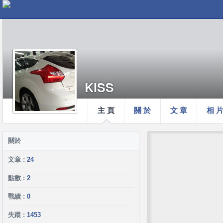
KISS
主 頁
關 於
文 章
相 
關於
文章 :
24
點數 :
2
戰績 :
0
失蹤 :
1453