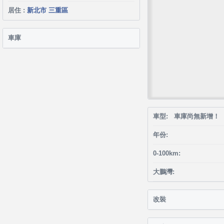
居住 :
新北市 三重區
車庫
車型: 車庫尚無新增！
年份:
0-100km:
大鵬灣:
改裝