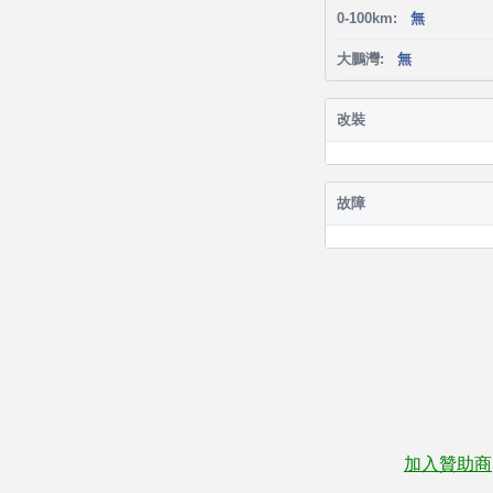
0-100km:
無
大鵬灣:
無
改裝
故障
加入贊助商