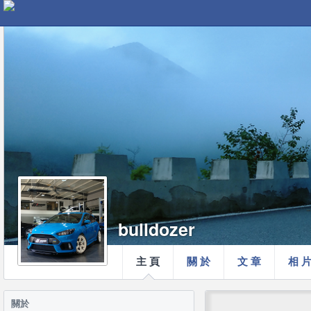
bulldozer
主 頁
關 於
文 章
相 
關於