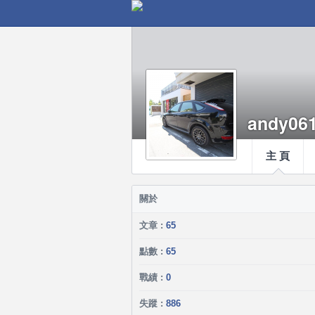
andy06
主 頁
關於
文章 :
65
點數 :
65
戰績 :
0
失蹤 :
886