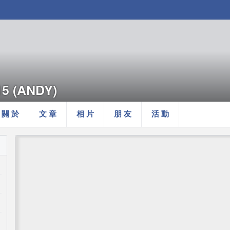
15 (ANDY)
關 於
文 章
相 片
朋 友
活 動