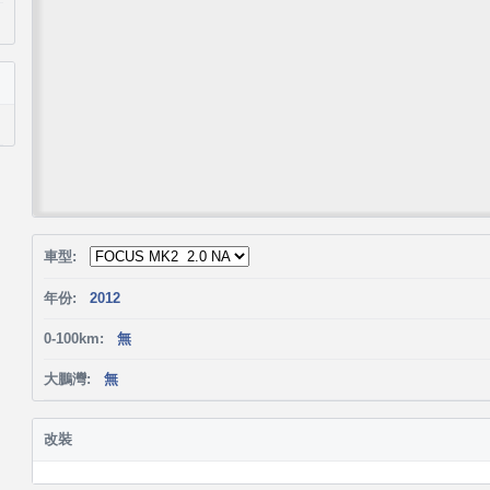
車型:
年份:
2012
0-100km:
無
大鵬灣:
無
改裝