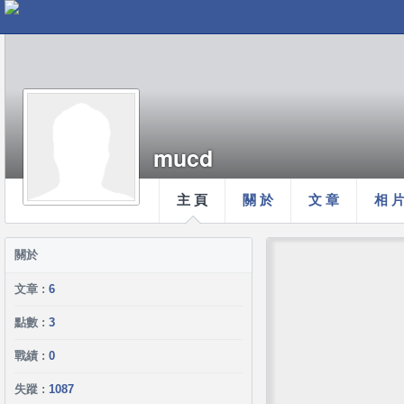
mucd
主 頁
關 於
文 章
相 
關於
文章 :
6
點數 :
3
戰績 :
0
失蹤 :
1087