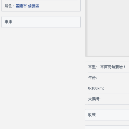
居住 :
基隆市 信義區
車庫
車型: 車庫尚無新增！
年份:
0-100km:
大鵬灣:
改裝