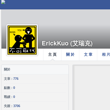
ErickKuo (艾瑞克)
主 頁
關 於
文 章
相 
關於
文章 :
776
點數 :
0
戰績 :
0
失蹤 :
3706