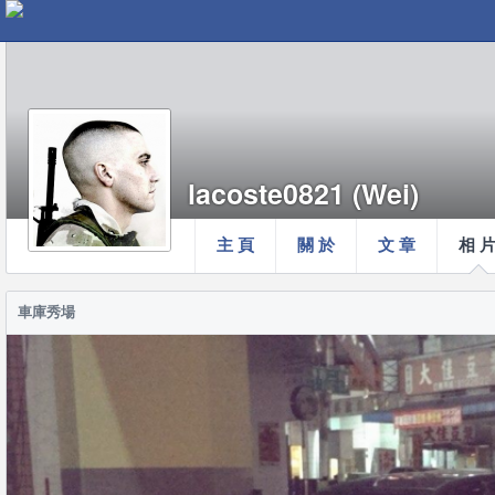
lacoste0821 (Wei)
主 頁
關 於
文 章
相 
車庫秀場