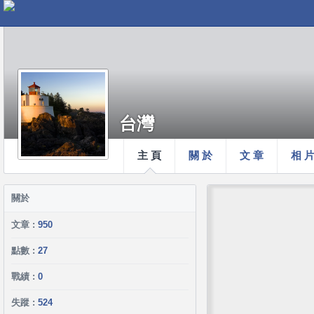
台灣
主 頁
關 於
文 章
相 
關於
文章 :
950
點數 :
27
戰績 :
0
失蹤 :
524