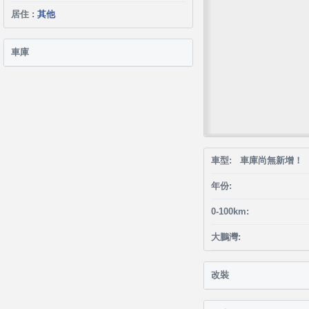
居住 :
其他
車庫
車型: 車庫尚無新增！
年份:
0-100km:
大鵬灣:
改裝