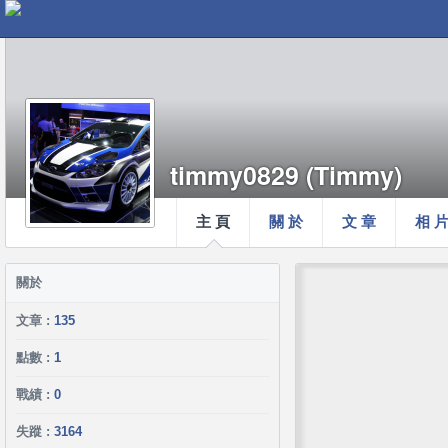
timmy0829 (Timmy)
主 頁
關 於
文 章
相 
關於
文章 :
135
點數 :
1
戰績 :
0
失蹤 :
3164