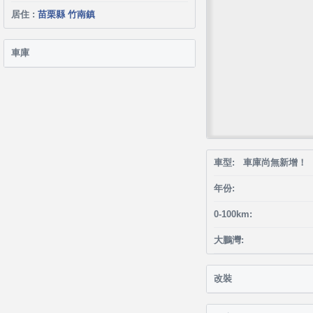
居住 :
苗栗縣 竹南鎮
車庫
車型: 車庫尚無新增！
年份:
0-100km:
大鵬灣:
改裝