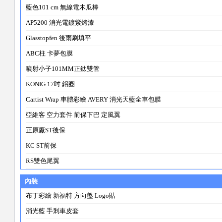
藍色101 cm 無線電木瓜棒
AP5200 消光電鍍紫烤漆
Glasstopfen 後雨刷填平
ABC柱 卡夢包膜
噴射小子101MM正鈦雙管
KONIG 17吋 鋁圈
Cartist Wrap 車體彩繪 AVERY 消光天藍全車包膜
亞維客 空力套件 前保下巴 定風翼
正原廠ST後保
KC ST前保
RS雙色尾翼
內裝
布丁彩繪 新福特 方向盤 Logo貼
消光藍 手剎車皮套