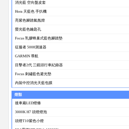
消光藍 空向盤皮套
Hora 天藍色 手扒機
亮紫色腳踏氣氛燈
螢光藍色鑰匙孔
Focus 乳膠蜂巢式藍色腳踏墊
征服者 5008測速器
GARMIN 導航
目擊者2代 三鏡頭行車紀錄器
Focus 刺繡藍色避光墊
內裝中控消光天藍包膜
燈類
後車廂LED燈條
3000K H7 頭燈燈泡
頭燈T10紫色小燈