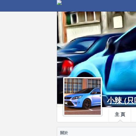
小辣 (只吃
主 頁
關於