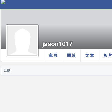
jason1017
主 頁
關 於
文 章
相 
活動