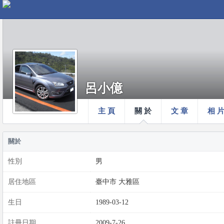
呂小億
主 頁
關 於
文 章
相 
關於
性別
男
居住地區
臺中市 大雅區
生日
1989-03-12
註冊日期
2009-7-26