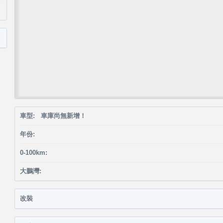
車型: 車庫尚無新增！
年份:
0-100km:
大鵬灣:
改裝