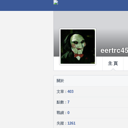
eertrc4
主 頁
關於
文章 :
403
點數 :
7
戰績 :
0
失蹤 :
1261