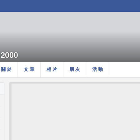
52000
關 於
文 章
相 片
朋 友
活 動