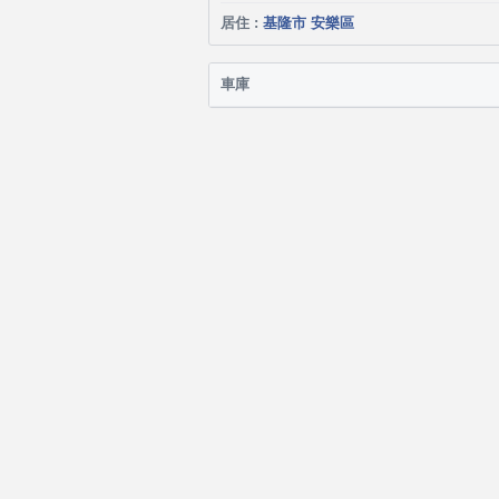
居住 :
基隆市 安樂區
車庫