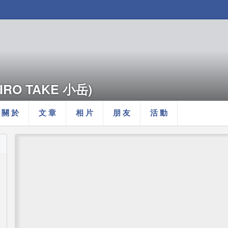
HIRO TAKE 小岳)
關 於
文 章
相 片
朋 友
活 動