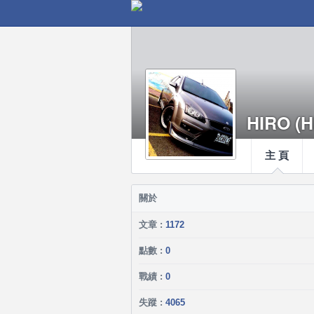
HIRO (
主 頁
關於
文章 :
1172
點數 :
0
戰績 :
0
失蹤 :
4065