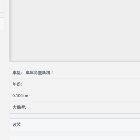
車型: 車庫尚無新增！
年份:
0-100km:
大鵬灣:
改裝