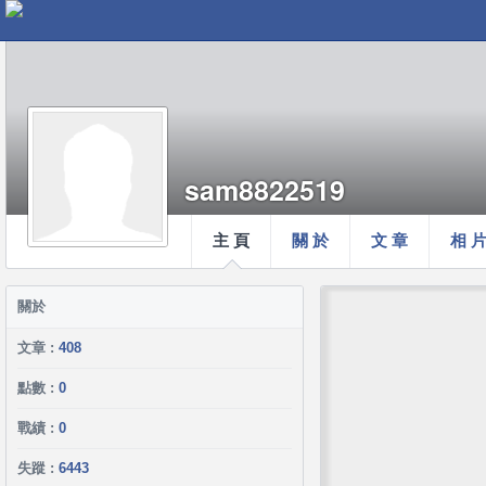
sam8822519
主 頁
關 於
文 章
相 
關於
文章 :
408
點數 :
0
戰績 :
0
失蹤 :
6443