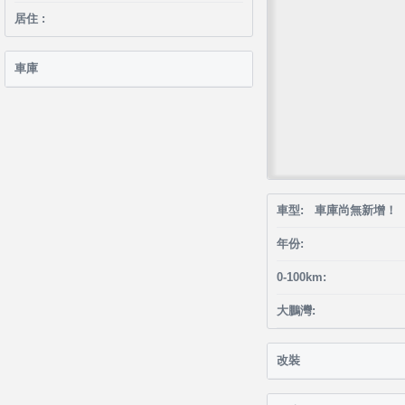
居住 :
車庫
車型: 車庫尚無新增！
年份:
0-100km:
大鵬灣:
改裝