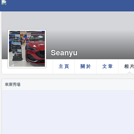
Seanyu
主 頁
關 於
文 章
相 
車庫秀場