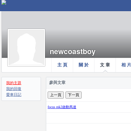
newcoastboy
主 頁
關 於
文 章
相 
參與文章
我的主題
我的回復
愛車日記
focus mk2啟動馬達