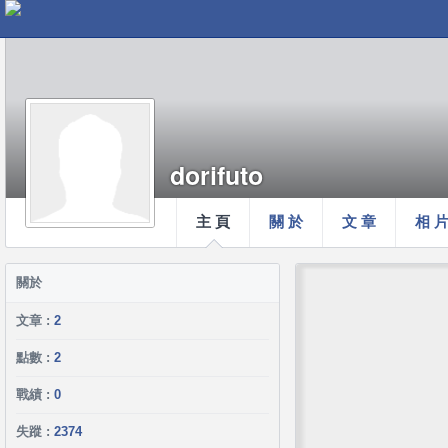
dorifuto
主 頁
關 於
文 章
相 
關於
文章 :
2
點數 :
2
戰績 :
0
失蹤 :
2374