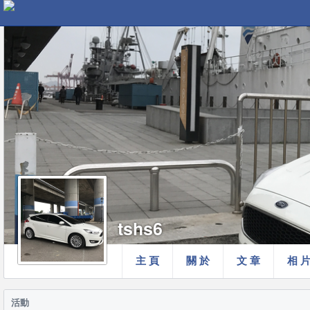
tshs6
主 頁
關 於
文 章
相 
活動