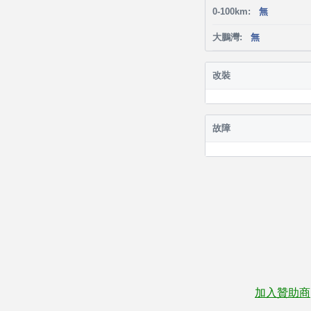
0-100km:
無
大鵬灣:
無
改裝
故障
加入贊助商