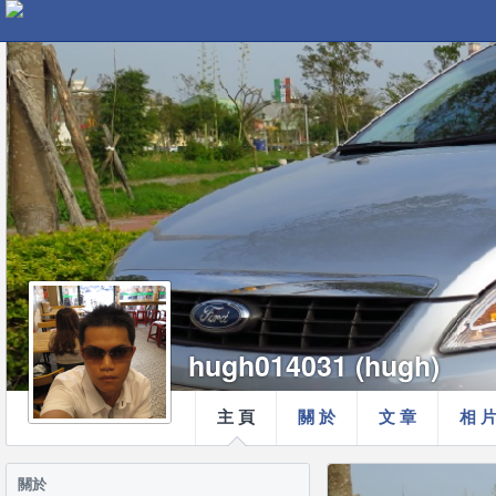
hugh014031 (hugh)
主 頁
關 於
文 章
相 
關於