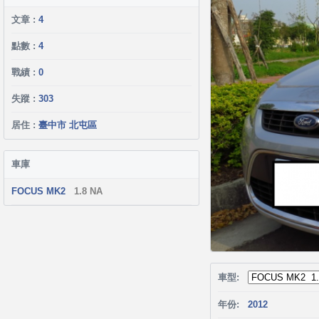
文章 :
4
點數 :
4
戰績 :
0
失蹤 :
303
居住 :
臺中市 北屯區
車庫
FOCUS MK2
1.8 NA
車型:
年份:
2012