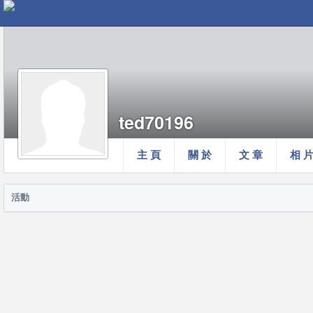
ted70196
主 頁
關 於
文 章
相 
活動