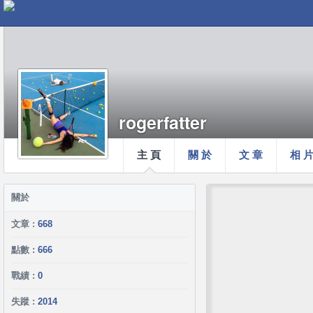
rogerfatter
主 頁
關 於
文 章
相 
關於
文章 :
668
點數 :
666
戰績 :
0
失蹤 :
2014