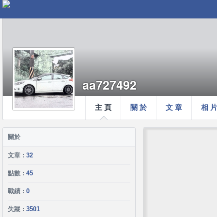
aa727492
主 頁
關 於
文 章
相 
關於
文章 :
32
點數 :
45
戰績 :
0
失蹤 :
3501