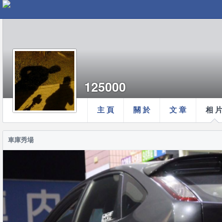
125000
主 頁
關 於
文 章
相 
車庫秀場