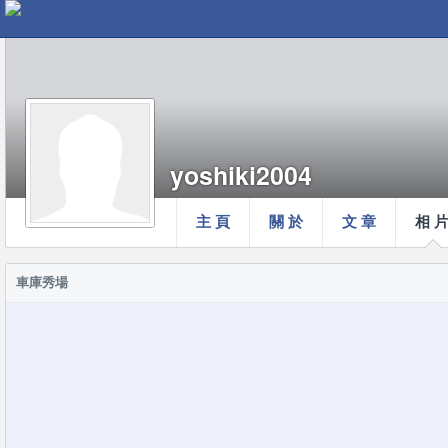
yoshiki2004
主 頁
關 於
文 章
相 
車庫秀場