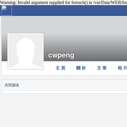
Warning: Invalid argument supplied for foreach() in /var/Data/WEB/fo
cwpeng
主 頁
關 於
文 章
相 
共同朋友