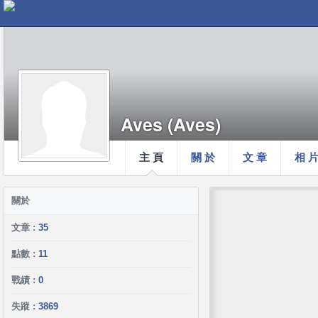
Aves (Aves)
主 頁
關 於
文 章
相 
關於
文章 :
35
點數 :
11
戰績 :
0
失蹤 :
3869