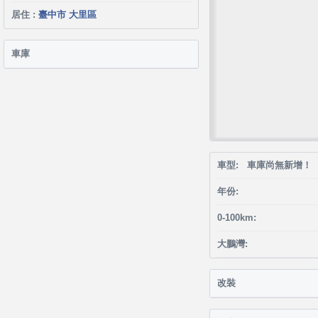
居住 :
臺中市 大里區
車庫
車型: 車庫尚無新增！
年份:
0-100km:
大鵬灣:
改裝