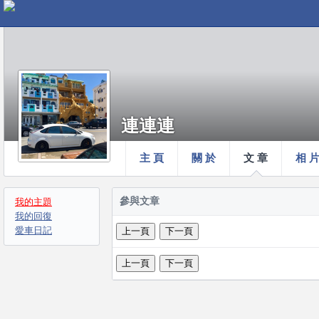
連連連
主 頁
關 於
文 章
相 
參與文章
我的主題
我的回復
愛車日記