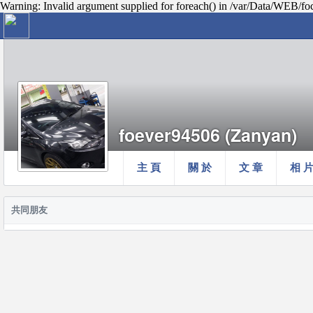
Warning: Invalid argument supplied for foreach() in /var/Data/WEB/fo
foever94506 (Zanyan)
主 頁
關 於
文 章
相 
共同朋友