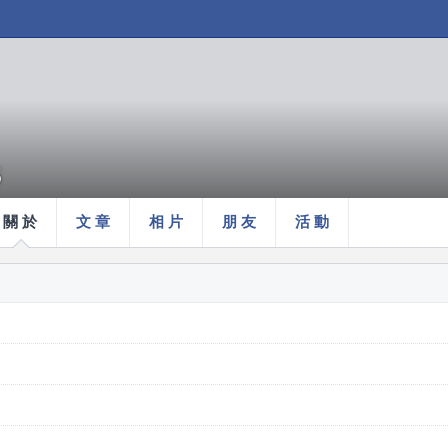
5
關 於
文 章
相 片
朋 友
活 動