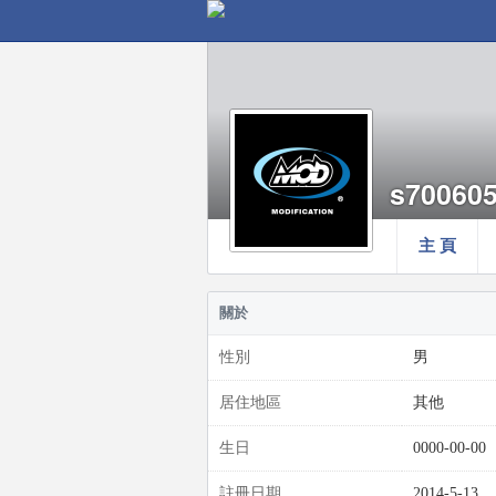
s70060
主 頁
關於
性別
男
居住地區
其他
生日
0000-00-00
註冊日期
2014-5-13