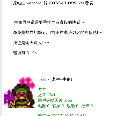
原帖由
wangakai
於 2007-5-10 09:39 AM 發表
熱血男兒還是要手排才有直接的快感!~
像我是熱血初學者,目前正在享受熄火的挫折感!!~
我也是熄火達人~~~
繼續努力 >"<
seth7
(老牛+牛伯)
遊客
文章 1741
用戶失蹤天數 5155
點數 0 戰績 0 改裝 0 故障 0
發表於 2007-5-10 10:28 AM