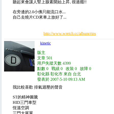
聽起來會讓人腎上腺素開始上昇, 很過癮!!
在旁邊的2.0小佛只能流口水...
自己去燒片CD來車上放好了...
http://www.wretch.cc/album/rins
kinetic
版主
文章 501
用戶失蹤天數 4399
點數 0 戰績 0 改裝 0 故障 0
彰化縣 彰化市 來自 台北
發表於 2007-5-10 09:13 AM
我比較喜歡 排氣迴壓的聲音
ST的精神圖騰
HID三門車型
恆溫空調
三門大尾翼