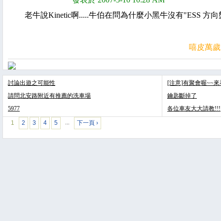
老牛說Kinetic啊.....牛伯在問為什麼小黑牛沒有"ESS 方向
嘻皮萬歲
討論出遊之可能性
[注意]有聚會喔~~
請問北安路附近有推薦的洗車場
鑰匙斷掉了
5977
各位車友大大請教!!!
1
2
3
4
5
下一頁 ›
…