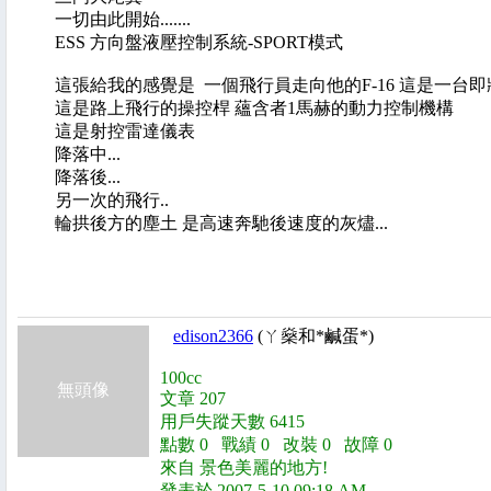
一切由此開始.......
ESS 方向盤液壓控制系統-SPORT模式
這張給我的感覺是 一個飛行員走向他的F-16 這是一台即
這是路上飛行的操控桿 蘊含者1馬赫的動力控制機構
這是射控雷達儀表
降落中...
降落後...
另一次的飛行..
輪拱後方的塵土 是高速奔馳後速度的灰燼...
edison2366
(ㄚ燊和*鹹蛋*)
100cc
無頭像
文章 207
用戶失蹤天數 6415
點數 0 戰績 0 改裝 0 故障 0
來自 景色美麗的地方!
發表於 2007-5-10 09:18 AM