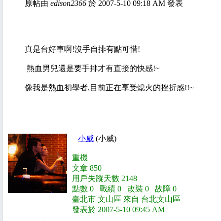
原帖由
edison2366
於 2007-5-10 09:18 AM 發表
真是台好車啊!沒手自排有點可惜!
熱血男兒還是要手排才有直接的快感!~
像我是熱血初學者,目前正在享受熄火的挫折感!!~
小威
(小威)
重機
文章 850
用戶失蹤天數 2148
點數 0 戰績 0 改裝 0 故障 0
臺北市 文山區 來自 台北文山區
發表於 2007-5-10 09:45 AM