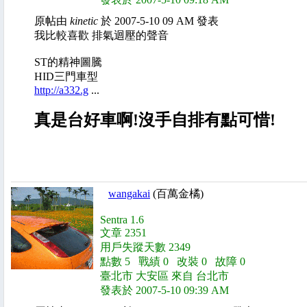
原帖由
kinetic
於 2007-5-10 09
AM 發表
我比較喜歡 排氣迴壓的聲音
ST的精神圖騰
HID三門車型
http://a332.g
...
真是台好車啊!沒手自排有點可惜!
wangakai
(百萬金橘)
Sentra 1.6
文章 2351
用戶失蹤天數 2349
點數 5 戰績 0 改裝 0 故障 0
臺北市 大安區 來自 台北市
發表於 2007-5-10 09:39 AM