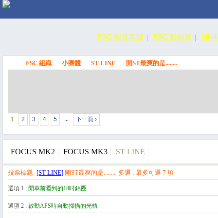
FSC 蝦皮商城
FSC 粉絲團
MK
FSC 組織
小團體
ST LINE
開ST最爽的是........
FSC
1
2
3
4
5
下一頁 ›
…
FOCUS MK2
FOCUS MK3
ST LINE
投票標題:
[ST LINE]
開ST最爽的是........ 多選 : 最多可選 7 項
選項 1 :
開車前看到的18吋鋁圈
選項 2 :
啟動AFS時自動掃描的光軌