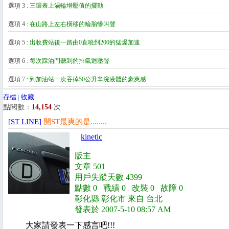
選項 3 :
三環表上渦輪增壓值的擺動
選項 4 :
在山路上左右橫移的輪胎慘叫聲
選項 5 :
出收費站後一路由0直噴到200的猛爆加速
選項 6 :
每次踩油門聽到的排氣迴壓聲
選項 7 :
到加油站一次吞掉50公升辛浣液體的豪爽感
存檔
|
收藏
點閱數：
14,154
次
[ST LINE]
開ST最爽的是........
kinetic
版主
文章 501
用戶失蹤天數 4399
點數 0 戰績 0 改裝 0 故障 0
彰化縣 彰化市 來自 台北
發表於 2007-5-10 08:57 AM
大家請發表一下感言吧!!!