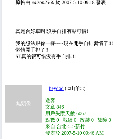
原帖由
edison2366
於 2007-5-10 09:18 發表
真是台好車啊!沒手自排有點可惜!
我的想法跟你一樣~~~現在開手自排習慣了!!!
懶惰開手排了!!
ST真的很可惜沒有手自排!!!
heydod
(:::山羊:::)
遊客
無頭像
文章 846
用戶失蹤天數 6067
點數 0 戰績 0 改裝 0 故障 0
來自 台北<-->新竹
發表於 2007-5-10 09:46 AM