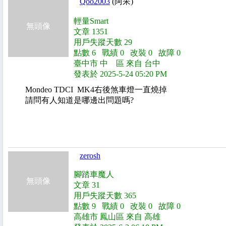
Qoo2003
(阿呆)
輕量Smart
無頭像
文章 1351
用戶失蹤天數 29
點數 6 戰績 0 改裝 0 故障 0
臺中市 中 區 來自 台中
發表於 2025-5-24 05:20 PM
Mondeo TDCI MK4右後煞車燈一直燒掉
請問有人知道是哪邊出問題嗎?
zerosh
腳踏車魔人
無頭像
文章 31
用戶失蹤天數 365
點數 9 戰績 0 改裝 0 故障 0
高雄市 鳳山區 來自 高雄