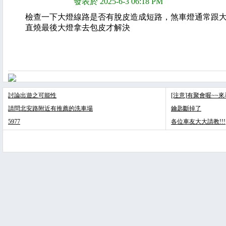
發表於 2025-6-3 06:18 PM
檢查一下大燈線路是否有脫皮造成短路，煞車燈通常跟大
直燒最後大燈拿去包皮才解決
討論出遊之可能性
[注意]有聚會喔~~
請問北安路附近有推薦的洗車場
鑰匙斷掉了
5977
各位車友大大請教!!!