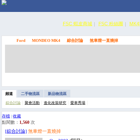
FSC 蝦皮商城
FSC 粉絲團
MK
Ford
MONDEO MK4
綜合討論
煞車燈一直燒掉
FSC
頻道
二手物流區
新品物流區
綜合討論
聚會活動
進化改裝研究
愛車秀場
存檔
|
收藏
點閱數：
1,560
次
[綜合討論]
煞車燈一直燒掉