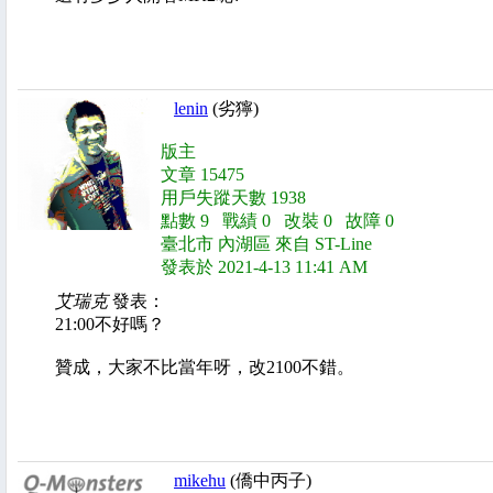
lenin
(劣獰)
版主
文章 15475
用戶失蹤天數 1938
點數 9 戰績 0 改裝 0 故障 0
臺北市 內湖區 來自 ST-Line
發表於 2021-4-13 11:41 AM
艾瑞克
發表：
21:00不好嗎？
贊成，大家不比當年呀，改2100不錯。
mikehu
(僑中丙子)