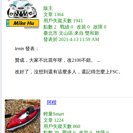
版主
文章 1364
用戶失蹤天數 1943
點數 2 戰績 0 改裝 0 故障 0
臺北市 文山區 來自 雙和新
發表於 2021-4-13 11:59 AM
lenin
發表：
贊成，大家不比當年呀，改2100不錯。 ...
改好了，沒想到還有這麼多人，還記得怎麼上FSC。
阿楷
輕量Smart
文章 1224
用戶失蹤天數 860
點數 39 戰績 0 改裝 0 故障 0