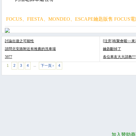
FOCUS、FIESTA、MONDEO、ESCAPE鑰匙販售 FO
討論出遊之可能性
[注意]有聚會喔~~
請問北安路附近有推薦的洗車場
鑰匙斷掉了
5977
各位車友大大請教!!!
1
2
3
4
下一頁 ›
4
…
加入贊助商