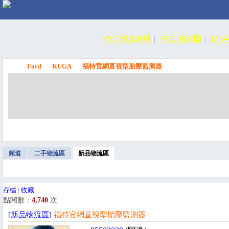
FSC 蝦皮商城
FSC 粉絲團
MK
Ford
KUGA
福特官網直視型胎壓監測器
FSC
頻道
二手物流區
新品物流區
存檔
|
收藏
點閱數：
4,740
次
[新品物流區]
福特官網直視型胎壓監測器