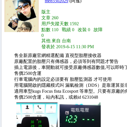
me85502029
(阿逸)
版主
文章 260
用戶失蹤天數 1592
點數 110 戰績 0 改裝 0 故障
0
其他 來自 台南
發表於 2019-6-15 11:30 PM
售全新原廠官網精選配備 直視型胎壓接收器
原廠配置的胎壓只有傳感器，必須等到有問題才警告
插上電源後，車開動就可接受原廠傳感器數值,可以即時
售價2500含運
行車電腦內的設定必須要有 胎壓監測器 才可使用
用電腦開啟的隱藏模式叫 漏氣檢測（DDS）是靠運算並
適用車型kugs Focus fista Ecosport 等車型。只要有
售價2500含運，站內私訊，或賴id 6231048