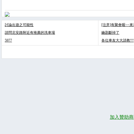
討論出遊之可能性
[注意]有聚會喔~~
請問北安路附近有推薦的洗車場
鑰匙斷掉了
5977
各位車友大大請教!!!
加入贊助商