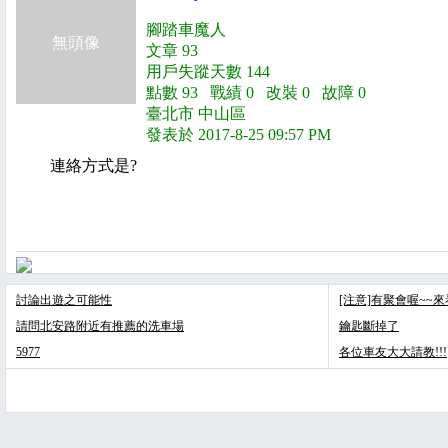
腳踏車魔人
無頭像
文章 93
用戶失蹤天數 144
點數 93 戰績 0 改裝 0 故障 0
臺北市 中山區
發表於 2017-8-25 09:57 PM
連絡方式是?
討論出遊之可能性
[注意]有聚會喔~~
請問北安路附近有推薦的洗車場
鑰匙斷掉了
5977
各位車友大大請教!!!