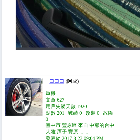
口口口
(阿成)
重機
文章 627
用戶失蹤天數 1920
點數 201 戰績 0 改裝 0 故障
0
臺中市 豐原區 來自 中部的台中
大雅 潭子 豐原 ... ...
發表於 2017-8-23 09:04 PM