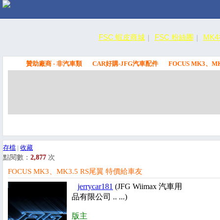
FSC 蝦皮商城
FSC 粉絲團
MK
贊助廠商 - 非汽車類
CAR好購-JFG汽車配件
FOCUS MK3、M
FSC
存檔
|
收藏
點閱數：
2,877
次
FOCUS MK3、MK3.5 RS尾翼 特價給車友
jerrycar181
(JFG Wiimax 汽車用
品有限公司 .. ...)
版主