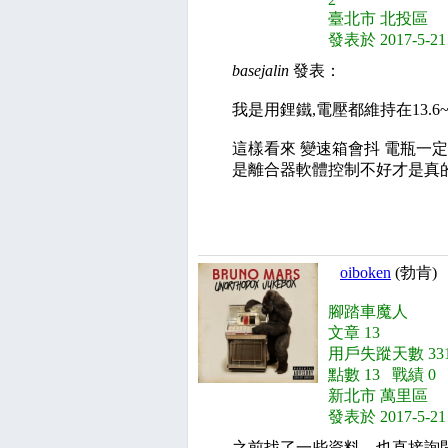
臺北市 北投區
發表於 2017-5-21
basejalin
發表：
我是用鋰鐵,電壓都維持在13.6~14
這樣看來 變速箱會抖 電瓶一
是離合器軟體控制不好才是真
oiboken
(勃肯)
腳踏車魔人
文章 13
用戶失蹤天數 331
點數 13 戰績 0
新北市 萬里區
發表於 2017-5-21
之前找了一些資料，也直接詢