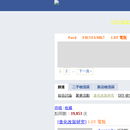
FSC 蝦
Ford
FIESTA MK7
1.0T 電瓶
FSC
1
2
下一頁 ›
…
頻道
二手物流區
新品物流區
綜合討論
聚會活動
進化改裝研究
DIY 研
存檔
|
收藏
點閱數：
19,853
次
[進化改裝研究]
1.0T 電瓶