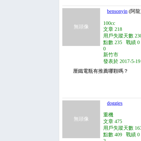
bensonyin
(阿龍
100cc
無頭像
文章 218
用戶失蹤天數 230
點數 235 戰績 
0
新竹市
發表於 2017-5-19
厘鐵電瓶有推薦哪顆嗎？
doggies
重機
無頭像
文章 475
用戶失蹤天數 163
點數 409 戰績 
2