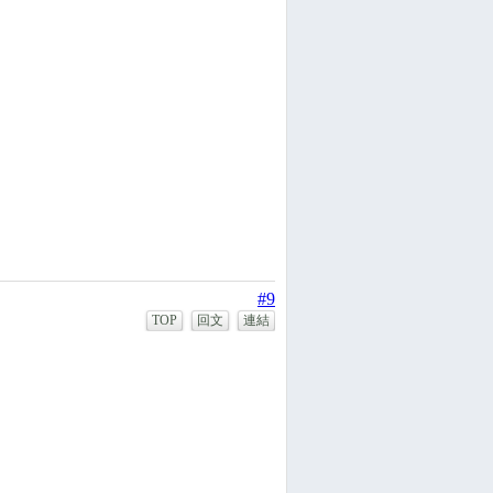
#9
TOP
回文
連結