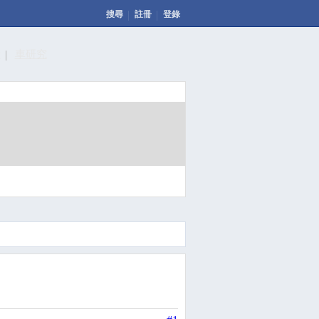
搜尋
註冊
登錄
計
車研究
發表文章
投票
回應此文章