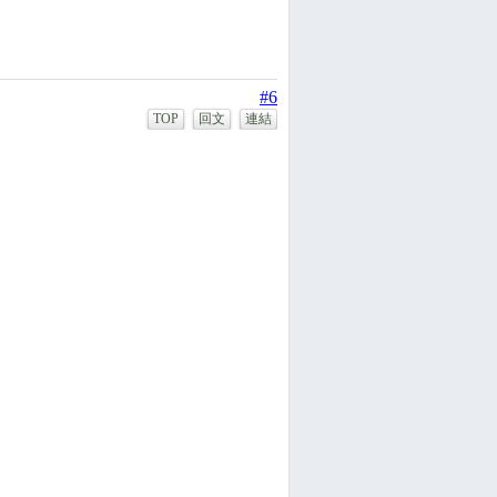
#6
TOP
回文
連結