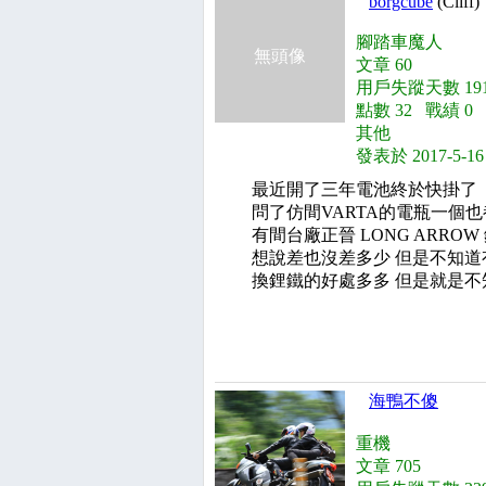
borgcube
(Cliff)
腳踏車魔人
無頭像
文章 60
用戶失蹤天數 191
點數 32 戰績 0
其他
發表於 2017-5-16
最近開了三年電池終於快掛了
問了仿間VARTA的電瓶一個
有間台廠正晉 LONG ARROW
想說差也沒差多少 但是不知
換鋰鐵的好處多多 但是就是不
海鴨不傻
重機
文章 705