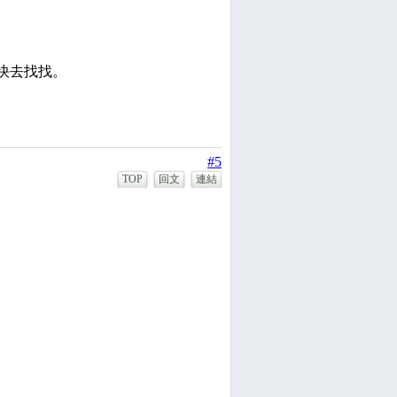
趕快去找找。
#5
TOP
回文
連結