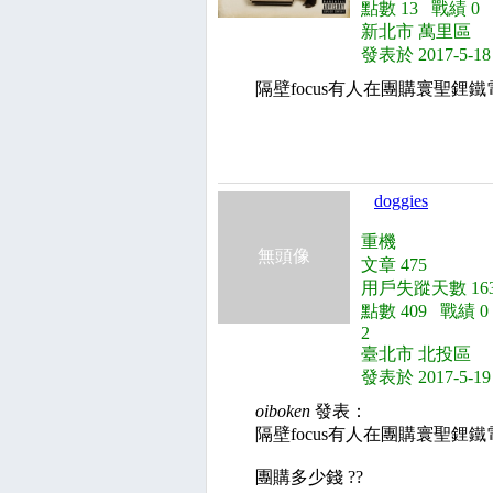
點數 13 戰績 0
新北市 萬里區
發表於 2017-5-18
隔壁focus有人在團購寰聖鋰
doggies
重機
無頭像
文章 475
用戶失蹤天數 163
點數 409 戰績 
2
臺北市 北投區
發表於 2017-5-19
oiboken
發表：
隔壁focus有人在團購寰聖鋰鐵
團購多少錢 ??