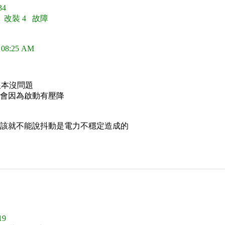
4
0 改裝 4 故障
 08:25 AM
根本沒問題
不會因為啟動有壓降
應該就不能說抖動是電力不穩定造成的
9