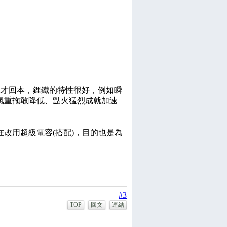
上才回本，鋰鐵的特性很好，例如瞬
氣重拖敢降低、點火猛烈成就加速
改用超級電容(搭配)，目的也是為
#3
TOP
回文
連結