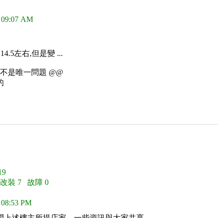
 09:07 AM
.5左右,但是變 ...
定不是唯一問題 @@
的
9
 改裝 7 故障 0
 08:53 PM
問上述樓主所提店家，一些資訊與大家共享。