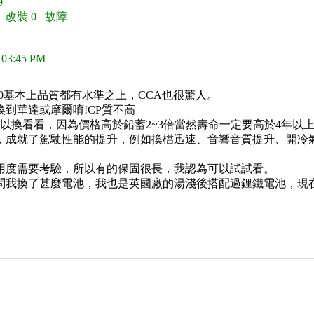
9
0 改裝 0 故障
 03:45 PM
100基本上品質都有水準之上，CCA也很驚人。
到華達或摩爾唷!CP質不高
以換看看，因為價格高於鉛蓄2~3倍當然壽命一定要高於4年以
，成就了駕駛性能的提升，例如換檔迅速、音響音質提升、開冷
用度需要考驗，所以有的保固很長，我認為可以試試看。
問我換了甚麼電池，我也是英國廠的湯淺後搭配過鋰鐵電池，現在