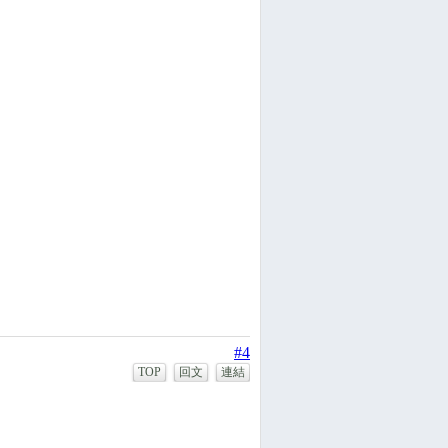
#4
TOP
回文
連結