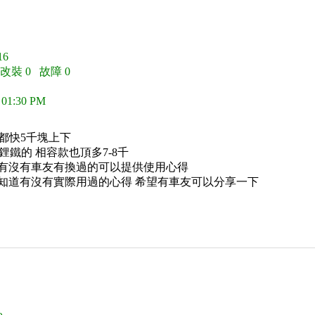
6
 改裝 0 故障 0
 01:30 PM
也都快5千塊上下
 鋰鐵的 相容款也頂多7-8千
道有沒有車友有換過的可以提供使用心得
知道有沒有實際用過的心得 希望有車友可以分享一下