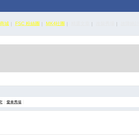
皮商城
FSC 粉絲團
MK4社團
精選文章
改裝秀場
故障統
究
愛車秀場