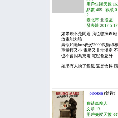
用戶失蹤天數 163
點數 409 戰績 
2
臺北市 北投區
發表於 2017-5-17
如果錢不是問題 我也想換鋰鐵
放電能力強
壽命如過bms做好2000次循環
重量輕又小 電壓又非常溫定 
也不會因為充電 電壓會急升
如果有人換了鋰鐵 還是會抖 
oiboken
(勃肯)
腳踏車魔人
文章 13
用戶失蹤天數 331