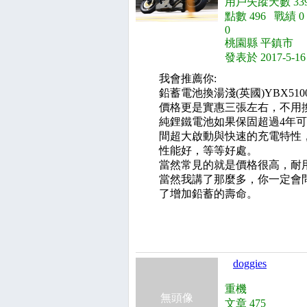
用戶失蹤天數 33
點數 496 戰績 
0
桃園縣 平鎮市
發表於 2017-5-16
我會推薦你:
鉛蓄電池換湯淺(英國)YBX5
價格更是實惠三張左右，不用換
純鋰鐵電池如果保固超過4年可
間超大啟動與快速的充電特性
性能好，等等好處。
當然常見的就是價格很高，耐
當然我講了那麼多，你一定會
了增加鉛蓄的壽命。
doggies
重機
無頭像
文章 475