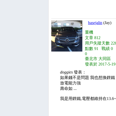
basejalin
(Jay)
重機
文章 812
用戶失蹤天數 228
點數 91 戰績 0
0
臺北市 大同區
發表於 2017-5-19
doggies
發表：
如果錢不是問題 我也想換鋰鐵
放電能力強
壽命如 ...
我是用鋰鐵,電壓都維持在13.6