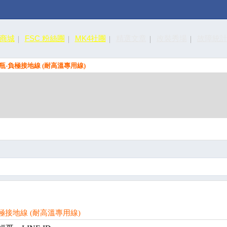
皮商城
FSC 粉絲團
MK4社團
精選文章
改裝秀場
故障統
 電瓶-負極接地線 (耐高溫專用線)
負極接地線 (耐高溫專用線)