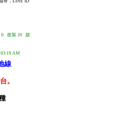
蝠哥，LINE ID
 0 改裝 20 故
 03:19 AM
地線
台。
種