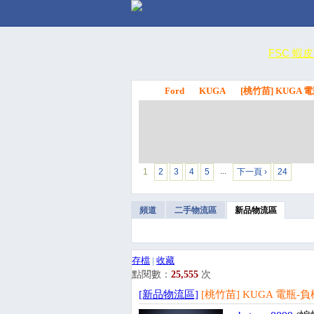
FSC 蝦
Ford
KUGA
[桃竹苗] KUGA
FSC
1
2
3
4
5
下一頁 ›
24
…
頻道
二手物流區
新品物流區
存檔
|
收藏
點閱數：
25,555
次
[新品物流區]
[桃竹苗] KUGA 電瓶-