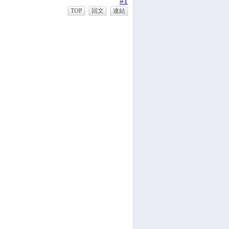
#1
TOP
回文
連結