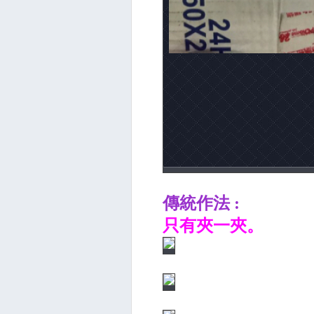
傳統作法 :
只有夾一夾。