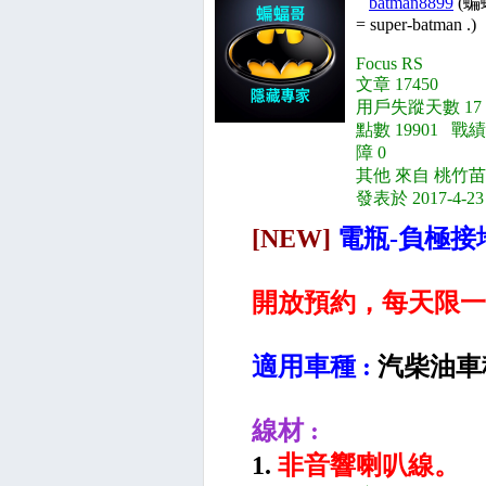
batman8899
(蝙
= super-batman .)
Focus RS
文章 17450
用戶失蹤天數 17
點數 19901 戰績
障 0
其他 來自 桃竹苗
發表於 2017-4-23
[NEW]
電瓶-負極接
開放預約，每天限一
適用車種 :
汽柴油車
線材 :
1.
非音響喇叭線。