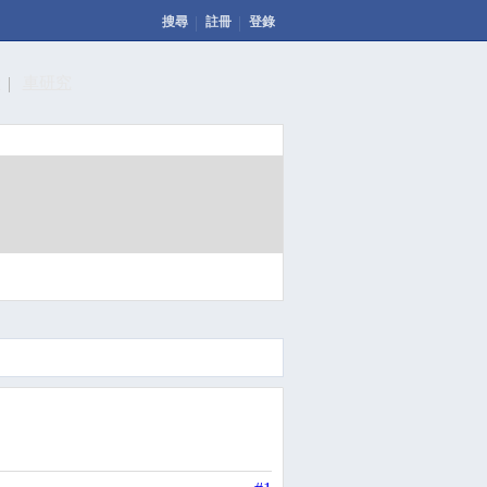
搜尋
註冊
登錄
計
車研究
發表文章
投票
回應此文章