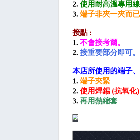
2.
使用耐高溫專用
3.
端子非夾一夾而已
接點 :
1.
不會接考爾。
2.
接重要部分即可。
本店所使用的端子、
1.
端子夾緊
2.
使用焊錫 (抗氧化)
3.
再用熱縮套