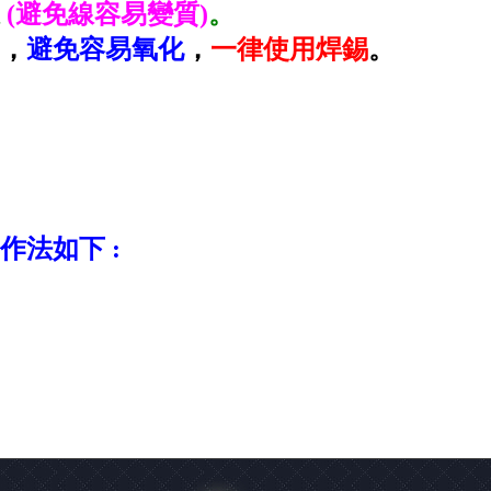
線
(避免線容易變質)
。
，
避免容易氧化
，
一律使用焊錫
。
作法如下 :