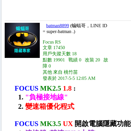
batman8899
(蝙蝠哥，LINE ID
= super-batman .)
Focus RS
文章 17450
用戶失蹤天數 18
點數 19901 戰績 0 改裝 20 故
障 0
其他 來自 桃竹苗
發表於 2017-5-5 12:05 AM
FOCUS
MK2.5
1.8
:
1.
"負極接地線"
2.
變速箱優化程式
FOCUS
MK3.5
UX
開啟電腦隱藏功能