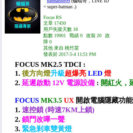
batman8899
(蝙蝠哥，LINE ID
= super-batman .)
Focus RS
文章 17450
用戶失蹤天數 18
點數 19901 戰績 0 改裝 20 故
障 0
其他 來自 桃竹苗
發表於 2017-5-4 11:51 PM
FOCUS MK2.5 TDCI :
1.
後方向燈
升級
超爆亮
LED
燈
2.
延遲啟動 12V 電源設備
:
開紅火，
FOCUS
MK3.5
UX
開啟電腦隱藏功能
1.
速控鎖 (時速7KM上鎖)
2.
鎖門改嗶一聲
3.
緊急剎車雙黃燈