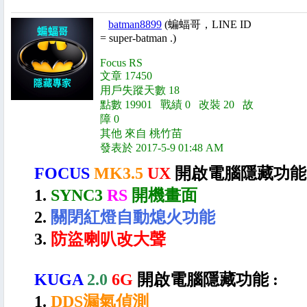
batman8899
(蝙蝠哥，LINE ID
= super-batman .)
Focus RS
文章 17450
用戶失蹤天數 18
點數 19901 戰績 0 改裝 20 故
障 0
其他 來自 桃竹苗
發表於 2017-5-9 01:48 AM
FOCUS
MK3.5
UX
開啟電腦隱藏功能
1.
SYNC3
RS
開機畫面
2.
關閉紅燈自動熄火功能
3.
防盜喇叭改大聲
KUGA
2.0
6G
開啟電腦隱藏功能 :
1.
DDS漏氣偵測