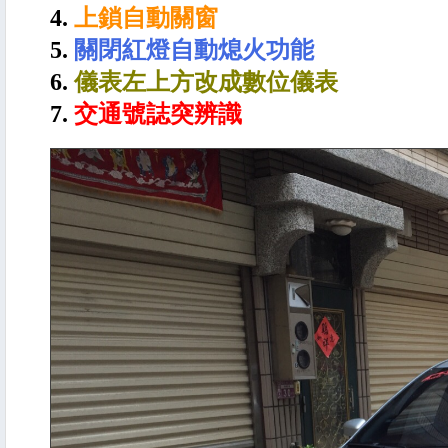
4.
上鎖自動關窗
5.
關閉紅燈自動熄火功能
6.
儀表左上方改成數位儀表
7.
交通號誌突辨識