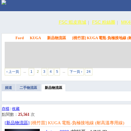
FSC 蝦皮商城
FSC 粉絲團
MK
Ford
KUGA
新品物流區
[桃竹苗] KUGA 電瓶-負極接地線 
FSC
‹ 上一頁
1
2
3
4
5
下一頁 ›
24
…
…
頻道
二手物流區
新品物流區
存檔
|
收藏
點閱數：
25,561
次
[新品物流區]
[桃竹苗] KUGA 電瓶-負極接地線 (耐高溫專用線)