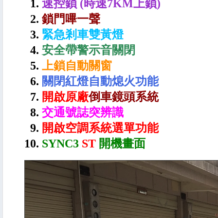
1.
速控鎖 (時速7KM上鎖)
2.
鎖門嗶一聲
3.
緊急剎車雙黃燈
4.
安全帶警示音關閉
5.
上鎖自動關窗
6.
關閉紅燈自動熄火功能
7.
開啟原廠
倒車鏡頭系統
8.
交通號誌突辨識
9.
開啟空調系統選單功能
10.
SYNC3
ST
開機畫面