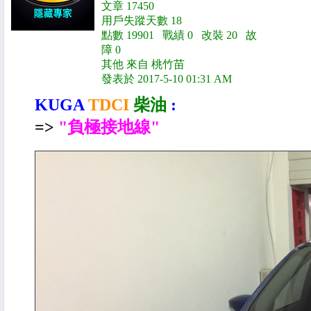
文章 17450
用戶失蹤天數 18
點數 19901 戰績 0 改裝 20 故
障 0
其他 來自 桃竹苗
發表於 2017-5-10 01:31 AM
KUGA
TDCI
柴油
:
=>
"負極接地線"