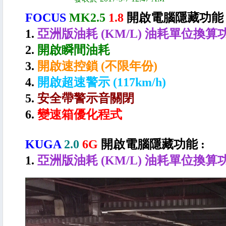
FOCUS
MK2.5
1.8
開啟電腦隱藏功能 
1.
亞洲版油耗 (KM/L) 油耗單位換算
2.
開啟瞬間油耗
3.
開啟速控鎖 (不限年份)
4.
開啟超速警示 (117km/h)
5.
安全帶警示音關閉
6.
變速箱優化程式
KUGA
2.0
6G
開啟電腦隱藏功能 :
1.
亞洲版油耗 (KM/L) 油耗單位換算