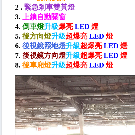
2 .
緊急剎車雙黃燈
3.
上鎖自動關窗
4.
倒車燈
升級
爆亮
LED
燈
5.
後方向燈
升級
超爆亮
LED
燈
6.
後視鏡照地燈
升級
超爆亮
LED
燈
7.
後視鏡方向燈
升級
超爆亮
LED
燈
8.
後車廂燈
升級
超爆亮
LED
燈