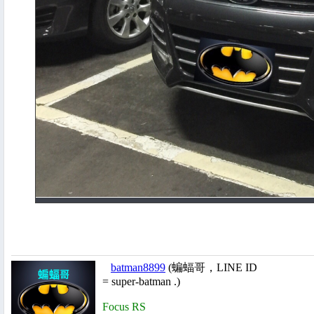
batman8899
(蝙蝠哥，LINE ID
= super-batman .)
Focus RS