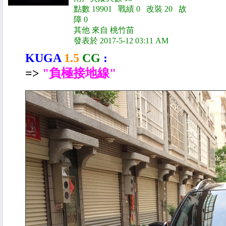
點數 19901 戰績 0 改裝 20 故
障 0
其他 來自 桃竹苗
發表於 2017-5-12 03:11 AM
KUGA
1.5
CG
:
=>
"負極接地線"