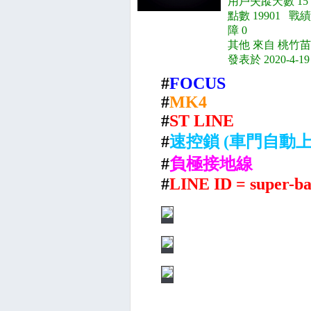
用戶失蹤天數 15
點數 19901 戰績
障 0
其他 來自 桃竹苗
發表於 2020-4-19
#
FOCUS
#
MK4
#
ST LINE
#
速控鎖 (車門自動上
#
負極接地線
#
LINE ID = super-b