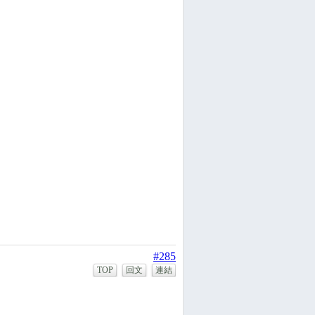
#285
TOP
回文
連結