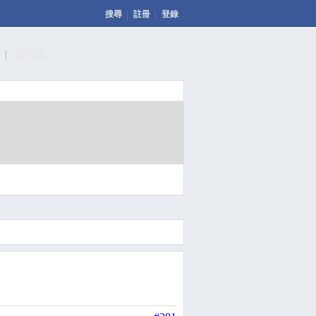
搜尋
註冊
登錄
計
車研究
發表文章
投票
回應此文章