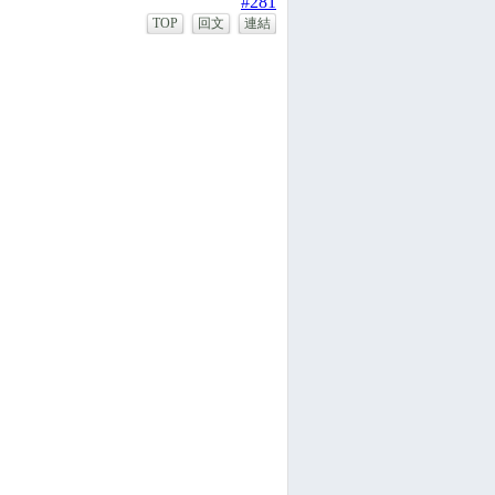
#281
TOP
回文
連結