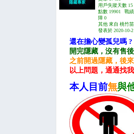
用戶失蹤天數 15
點數 19901 戰績
障 0
其他 來自 桃竹苗
發表於 2020-10-2
還在擔心變孤兒嗎 ?
開完隱藏，沒有售後
之前開過隱藏，後來
以上問題，通通找我
本人目前
無
與