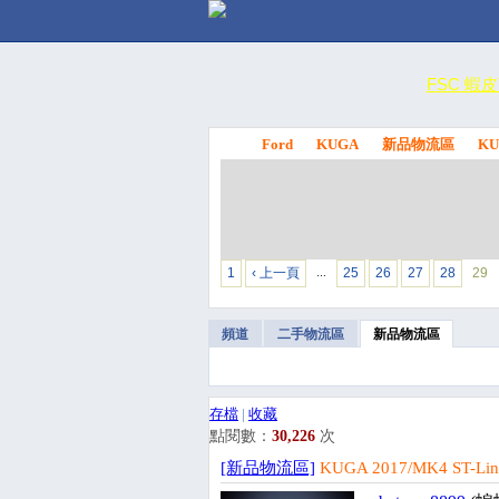
FSC 蝦
Ford
KUGA
新品物流區
KU
FSC
1
‹ 上一頁
25
26
27
28
29
…
頻道
二手物流區
新品物流區
存檔
|
收藏
點閱數：
30,226
次
[新品物流區]
KUGA 2017/MK4 ST-L