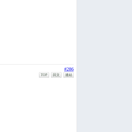
#286
TOP
回文
連結