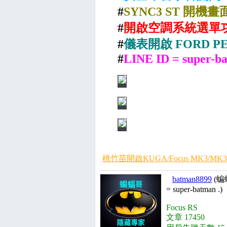
#
SYNC3 ST 開機畫
#
開啟空調系統選單
#
儀表開啟 FORD P
#
LINE ID = super-b
桃竹苗開啟KUGA/Focus MK3/MK3
batman8899
(蝙
= super-batman .)
Focus RS
文章 17450