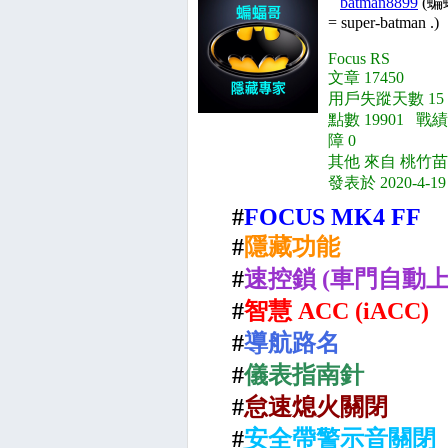
batman8899
(蝙
= super-batman .)
Focus RS
文章 17450
用戶失蹤天數 15
點數 19901 戰績
障 0
其他 來自 桃竹苗
發表於 2020-4-19
#
FOCUS MK4 FF
#
隱藏功能
#
速控鎖 (車門自動上
#
智慧 ACC (iACC)
#
導航路名
#
儀表指南針
#
怠速熄火關閉
#
安全帶警示音關閉