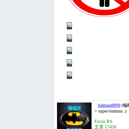
batman8899
(蝙
= super-batman .)
Focus RS
文章 17450