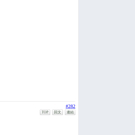
#282
TOP
回文
連結