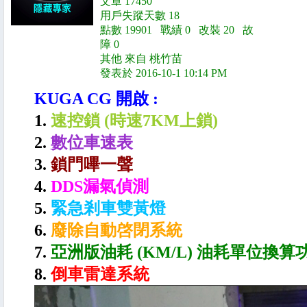
文章 17450
用戶失蹤天數 18
點數 19901 戰績 0 改裝 20 故
障 0
其他 來自 桃竹苗
發表於 2016-10-1 10:14 PM
KUGA CG 開啟 :
1.
速控鎖 (時速7KM上鎖)
2.
數位車速表
3.
鎖門嗶一聲
4.
DDS漏氣偵測
5.
緊急剎車雙黃燈
6.
廢除自動啓閉系統
7.
亞洲版油耗 (KM/L) 油耗單位換算
8.
倒車雷達系統