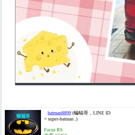
batman8899
(蝙蝠哥，LINE ID
= super-batman .)
Focus RS