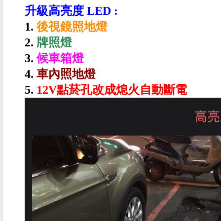
升級高亮度 LED :
1.
後視鏡照地燈
2.
牌照燈
3.
候車箱燈
4.
車內照地燈
5.
12V點菸孔改成熄火自動斷電