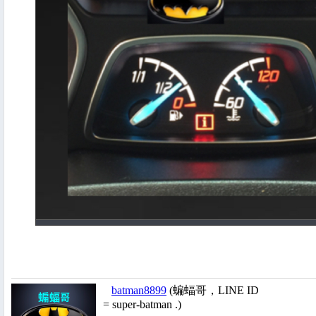
batman8899
(蝙蝠哥，LINE ID
= super-batman .)