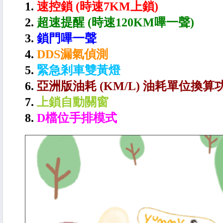
1.
速控鎖 (時速7KM上鎖)
2.
超速提醒 (時速120KM嗶一聲)
3.
鎖門嗶一聲
4.
DDS漏氣偵測
5.
緊急剎車雙黃燈
6.
亞洲版油耗 (KM/L) 油耗單位換算
7.
上鎖自動關窗
8.
D檔位手排模式