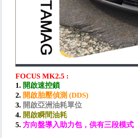
FOCUS MK2.5 :
1.
開啟速控鎖
2.
開啟胎壓偵測 (DDS)
3.
開啟亞洲油耗單位
4.
開啟瞬間油耗
5.
方向盤導入助力包，供有三段模式