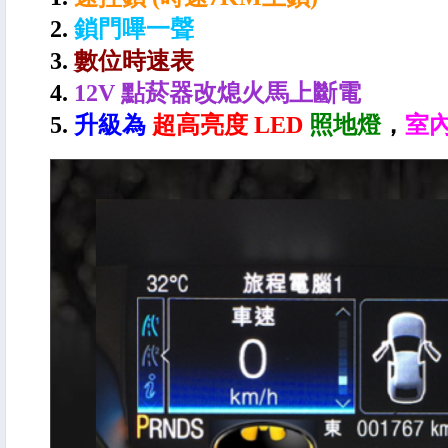
2.
鎖門嗶一聲
3.
數位時速表
4.
12V 點菸器改熄火馬上斷電
5.
升級為
超高亮度 LED
照地燈
，
室