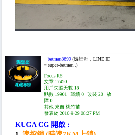
batman8899
(蝙蝠哥，LINE ID
= super-batman .)
Focus RS
文章 17450
用戶失蹤天數 18
點數 19901 戰績 0 改裝 20 故
障 0
其他 來自 桃竹苗
發表於 2016-9-29 08:27 PM
KUGA CG 開啟 :
1.
速控鎖 (時速7KM上鎖)