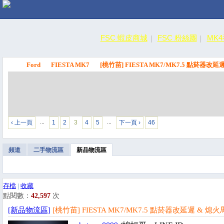
FSC 蝦皮商城
FSC 粉絲團
MK
Ford
FIESTA MK7
[桃竹苗] FIESTA MK7/MK7.5 點菸器改
FSC
‹ 上一頁
1
2
3
4
5
下一頁 ›
46
…
…
頻道
二手物流區
新品物流區
存檔
|
收藏
點閱數：
42,597
次
[新品物流區]
[桃竹苗] FIESTA MK7/MK7.5 點菸器改延遲 & 熄