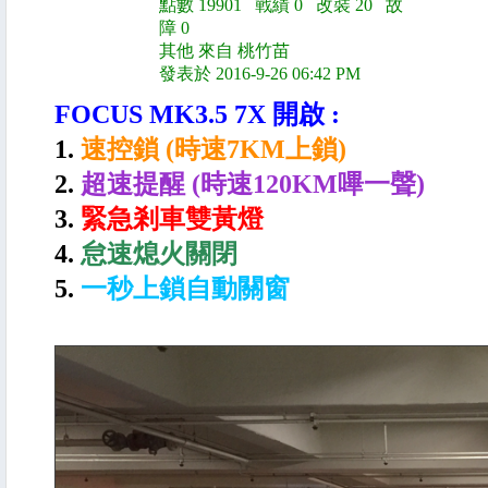
點數 19901 戰績 0 改裝 20 故
障 0
其他 來自 桃竹苗
發表於 2016-9-26 06:42 PM
FOCUS MK3.5 7X 開啟 :
1.
速控鎖 (時速7KM上鎖)
2.
超速提醒 (時速120KM嗶一聲)
3.
緊急剎車雙黃燈
4.
怠速熄火關閉
5.
一秒上鎖自動關窗