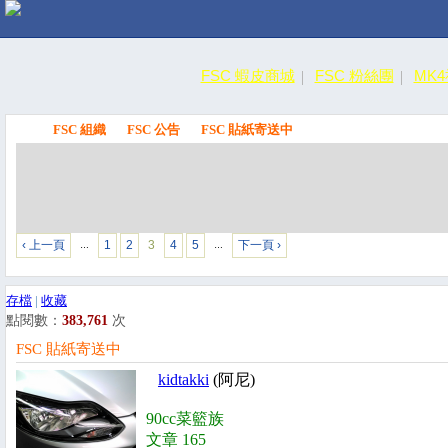
FSC 蝦皮商城
FSC 粉絲團
MK
FSC 組織
FSC 公告
FSC 貼紙寄送中
FSC
‹ 上一頁
1
2
3
4
5
下一頁 ›
…
…
存檔
|
收藏
點閱數：
383,761
次
FSC 貼紙寄送中
kidtakki
(阿尼)
90cc菜籃族
文章 165