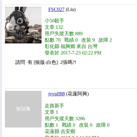
FSC027
(Liu)
小50殺手
文章 132
用戶失蹤天數 889
點數 70 戰績 0 改裝 9 故障 2
彰化縣 福興鄉 來自 台灣
發表於 2017-7-23 02:22 PM
請問 有 [狼版-白色] 2張嗎?!
jvvnff88
(花蓮阿興)
走路新手
無頭像
文章 1
用戶失蹤天數 3286
點數 1 戰績 0 改裝 0 故障 0
花蓮縣 吉安鄉