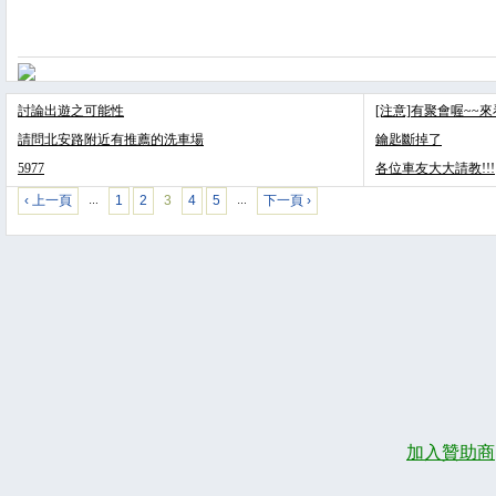
討論出遊之可能性
[注意]有聚會喔~~
請問北安路附近有推薦的洗車場
鑰匙斷掉了
5977
各位車友大大請教!!!
‹ 上一頁
1
2
3
4
5
下一頁 ›
…
…
加入贊助商