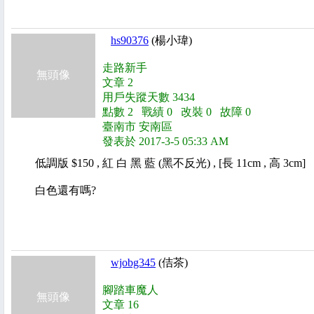
hs90376
(楊小瑋)
走路新手
無頭像
文章 2
用戶失蹤天數 3434
點數 2 戰績 0 改裝 0 故障 0
臺南市 安南區
發表於 2017-3-5 05:33 AM
低調版 $150 , 紅 白 黑 藍 (黑不反光) , [長 11cm , 高 3cm]
白色還有嗎?
wjobg345
(佶茶)
腳踏車魔人
無頭像
文章 16