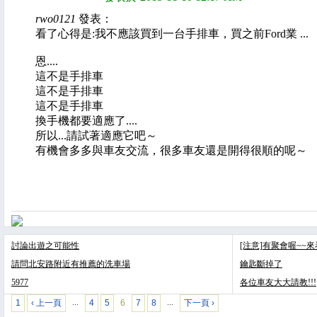
rwo0121
發表：
看了心得是:我不應該買到一台手排車，買之前Ford業 ...
恩....
這不是手排車
這不是手排車
這不是手排車
換手機都要適應了....
所以...請試著適應它吧～
有機會多多與車友交流，很多車友還是開得很順的呢～
討論出遊之可能性
[注意]有聚會喔~~
請問北安路附近有推薦的洗車場
鑰匙斷掉了
5977
各位車友大大請教!!!
1
‹ 上一頁
4
5
6
7
8
下一頁 ›
…
…