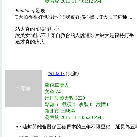
發表於 2015-11-4 01:12 PM
Bondding
發表：
T大拍得很好也很用心!!我實在搞不懂，T大拍了這種 ...
站大真的拍得很用心
說美女 還比不上某自救會的人說這影片站大是福特打手
這才真的火大
f913237
(皮蛋)
腳踏車魔人
無頭像
文章 24
用戶失蹤天數 3229
點數 5 戰績 0 改裝 0 故障 0
新北市 三峽區
發表於 2015-11-4 05:20 PM
A : 油封與離合器保固從原本的三年不限里程，延長為五