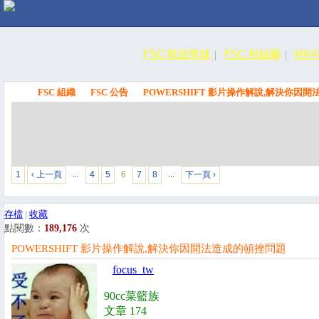
FSC 蝦皮商城
FSC 粉絲團
MK
FSC 組織
FSC 公告
POWERSHIFT 影片操作解說,解決你因
FSC
1
‹ 上一頁
4
5
6
7
8
下一頁 ›
…
…
存檔
|
收藏
點閱數：
189,176
次
POWERSHIFT 影片操作解說,解決你因開法造成的頓挫問題
focus_tw
90cc菜籃族
文章 174