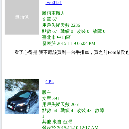
rwo0121
腳踏車魔人
無頭像
文章 67
用戶失蹤天數 2236
點數 67 戰績 0 改裝 0 故障 0
臺北市 中山區
發表於 2015-11-9 05:04 PM
看了心得是:我不應該買到一台手排車，買之前Ford業
CPL
版主
文章 391
用戶失蹤天數 2661
點數 54 戰績 4 改裝 43 故障
1
其他 來自 台灣
發表於 2015-11-10 12:17 AM