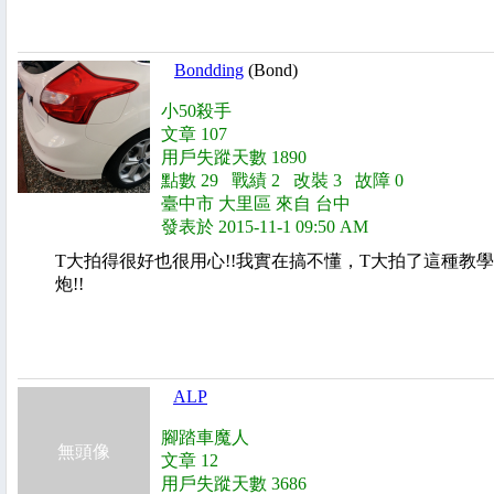
Bondding
(Bond)
小50殺手
文章 107
用戶失蹤天數 1890
點數 29 戰績 2 改裝 3 故障 0
臺中市 大里區 來自 台中
發表於 2015-11-1 09:50 AM
T大拍得很好也很用心!!我實在搞不懂，T大拍了這種教
炮!!
ALP
腳踏車魔人
無頭像
文章 12
用戶失蹤天數 3686