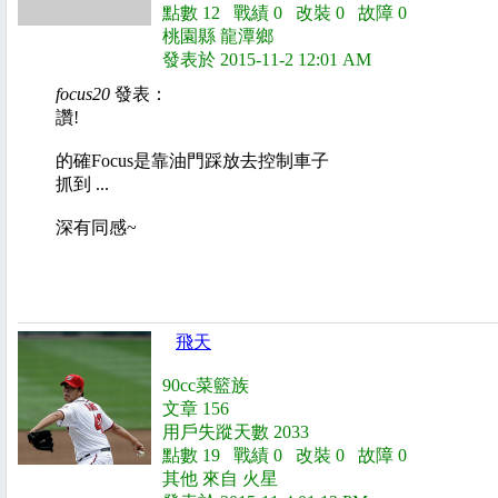
點數 12 戰績 0 改裝 0 故障 0
桃園縣 龍潭鄉
發表於 2015-11-2 12:01 AM
focus20
發表：
讚!
的確Focus是靠油門踩放去控制車子
抓到 ...
深有同感~
飛天
90cc菜籃族
文章 156
用戶失蹤天數 2033
點數 19 戰績 0 改裝 0 故障 0
其他 來自 火星