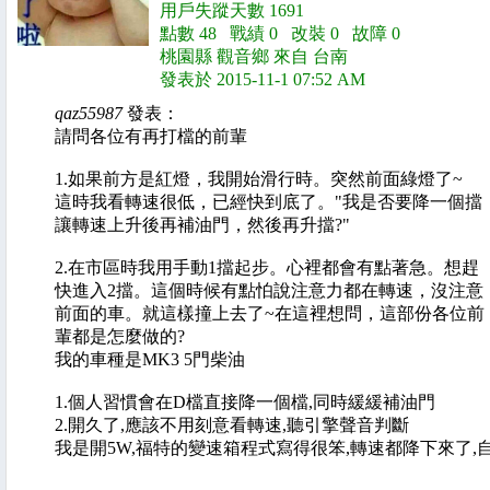
用戶失蹤天數 1691
點數 48 戰績 0 改裝 0 故障 0
桃園縣 觀音鄉 來自 台南
發表於 2015-11-1 07:52 AM
qaz55987
發表：
請問各位有再打檔的前輩
1.如果前方是紅燈，我開始滑行時。突然前面綠燈了~
這時我看轉速很低，已經快到底了。"我是否要降一個擋
讓轉速上升後再補油門，然後再升擋?"
2.在市區時我用手動1擋起步。心裡都會有點著急。想趕
快進入2擋。這個時候有點怕說注意力都在轉速，沒注意
前面的車。就這樣撞上去了~在這裡想問，這部份各位前
輩都是怎麼做的?
我的車種是MK3 5門柴油
1.個人習慣會在D檔直接降一個檔,同時緩緩補油門
2.開久了,應該不用刻意看轉速,聽引擎聲音判斷
我是開5W,福特的變速箱程式寫得很笨,轉速都降下來了,