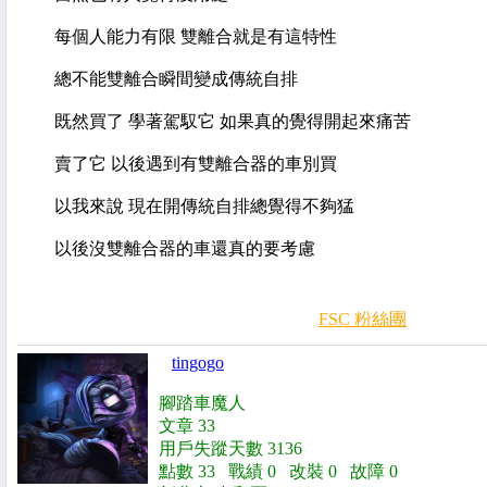
每個人能力有限 雙離合就是有這特性
總不能雙離合瞬間變成傳統自排
既然買了 學著駕馭它 如果真的覺得開起來痛苦
賣了它 以後遇到有雙離合器的車別買
以我來說 現在開傳統自排總覺得不夠猛
以後沒雙離合器的車還真的要考慮
FSC 粉絲團
tingogo
腳踏車魔人
文章 33
用戶失蹤天數 3136
點數 33 戰績 0 改裝 0 故障 0