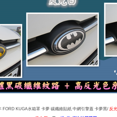
16年 FORD KUGA水箱罩 卡夢 碳纖維貼紙 中網引擎蓋 卡夢黑/
反