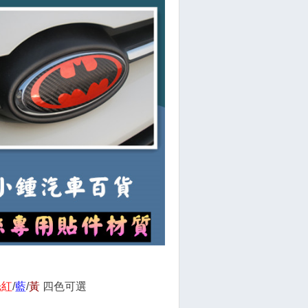
光紅
/
藍
/
黃
四色可選