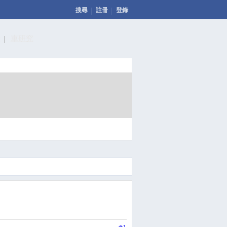
搜尋
註冊
登錄
計
車研究
發表文章
投票
回應此文章