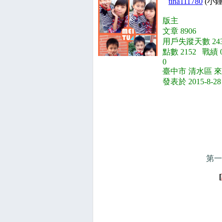
tina111780
(小
版主
文章 8906
用戶失蹤天數 243
點數 2152 戰績
0
臺中市 清水區 來
發表於 2015-8-28
第一
[