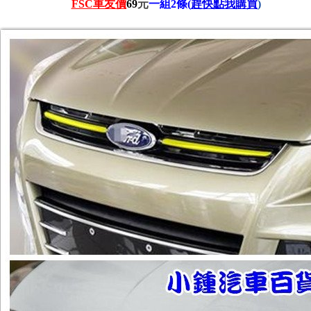
FSC
車友價
69
元
一組2條
(
趕快點我購買
)