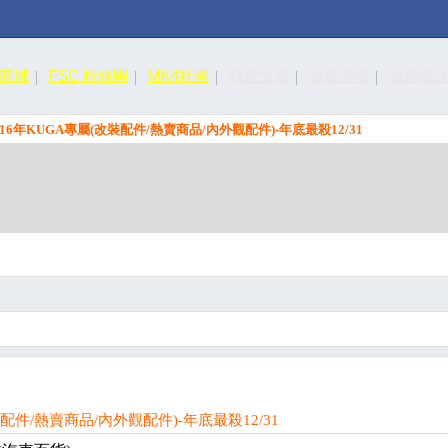
皮商城
FSC 粉絲團
MK4社團
精選文章
改裝秀場
故障統
3-16年KUGA專屬(改裝配件/熱賣商品/內外觀配件)-年底最殺12/31
裝配件/熱賣商品/內外觀配件)-年底最殺12/31