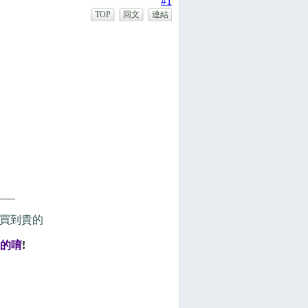
#1
TOP
回文
連結
--------
怕買到貴的
的唷
!