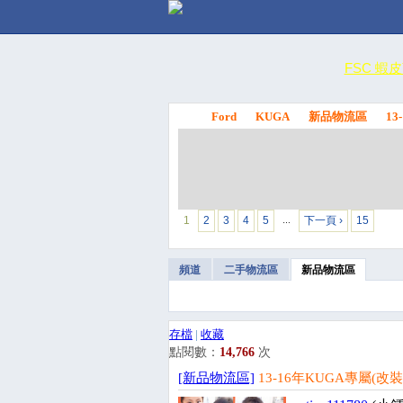
FSC 蝦
Ford
KUGA
新品物流區
1
FSC
1
2
3
4
5
下一頁 ›
15
…
頻道
二手物流區
新品物流區
存檔
|
收藏
點閱數：
14,766
次
[新品物流區]
13-16年KUGA專屬(改