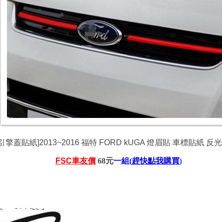
[ 引擎蓋貼紙]2013~2016 福特 FORD kUGA 燈眉貼 車標貼紙 
FSC
車友價
68
元
一組
(
趕快點我購買
)