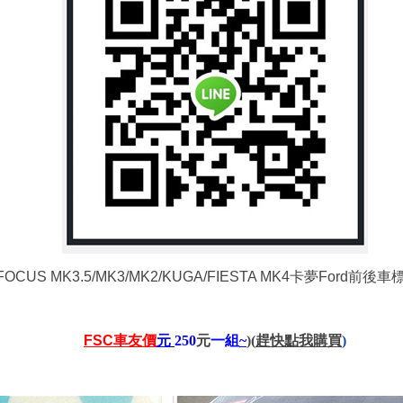
CUS MK3.5/MK3/MK2/KUGA/FIESTA MK4卡夢Ford
FSC
車友價
元
250
元
一組
~
)
(
趕快點我購買
)