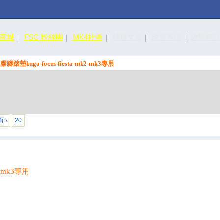
皮商城
FSC 粉絲團
MK4社團
精選文章
改裝秀場
故障統
腳踏墊kuga-focus-fiesta-mk2-mk3專用
 ›
20
2-mk3專用