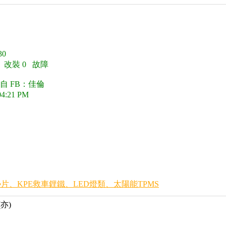
0
0 改裝 0 故障
自 FB：佳倫
04:21 PM
片、KPE救車鋰鐵、LED燈類、太陽能TPMS
(亦)