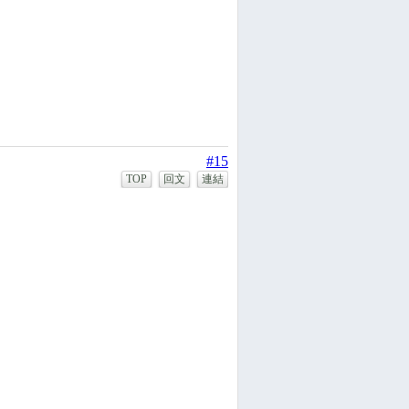
#15
TOP
回文
連結