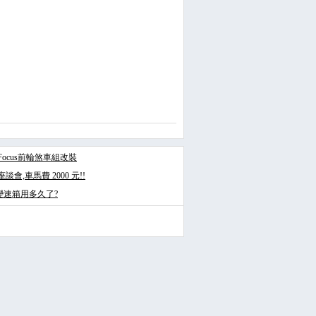
3Focus前輪煞車組改裝
會,車馬費 2000 元!!
變速箱用多久了?
發表文章
投票
回應此文章