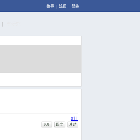
搜尋
註冊
登錄
計
車研究
發表文章
投票
回應此文章
#11
TOP
回文
連結