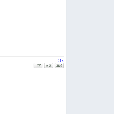
#18
TOP
回文
連結