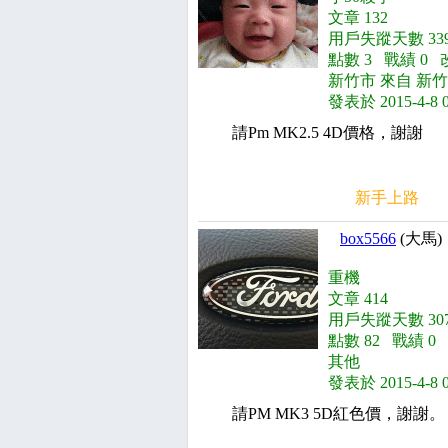
文章 132
用戶失蹤天數 339
點數 3 戰績 0 
新竹市 來自 新竹
發表於 2015-4-8 
請Pm MK2.5 4D價格，謝謝
新手上路
box5566
(大馬)
重機
文章 414
用戶失蹤天數 307
點數 82 戰績 0
其他
發表於 2015-4-8 
請PM MK3 5D紅色價，謝謝。