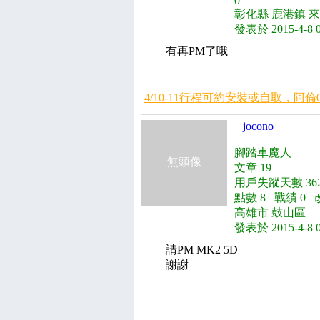
0
彰化縣 鹿港鎮 來
發表於 2015-4-8 
有再PM了哦
4/10-11行程可約安裝或自取，阿倫0936
jocono
腳踏車魔人
無頭像
文章 19
用戶失蹤天數 362
點數 8 戰績 0 
高雄市 鼓山區
發表於 2015-4-8 
請PM MK2 5D
謝謝