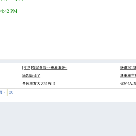
04:42 PM
[注意]有聚會喔~~來看看吧~
徵求201
鑰匙斷掉了
新車車主座談
各位車友大大請教!!!
你的4AT
 ›
20