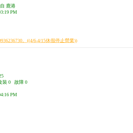
自 鹿港
03:19 PM
236730。((4/6-4/15休假停止營業))
5
改裝 0 故障 0
04:16 PM