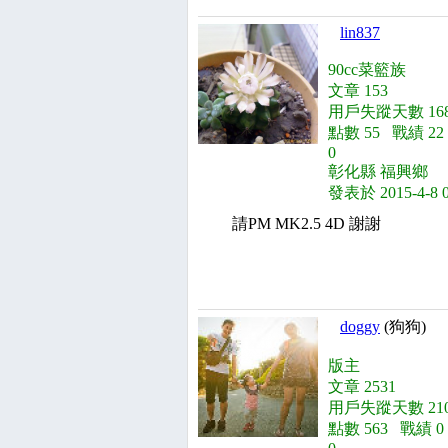
lin837
90cc菜籃族
文章 153
用戶失蹤天數 168
點數 55 戰績 2
0
彰化縣 福興鄉
發表於 2015-4-8 
請PM MK2.5 4D 謝謝
doggy
(狗狗)
版主
文章 2531
用戶失蹤天數 210
點數 563 戰績 