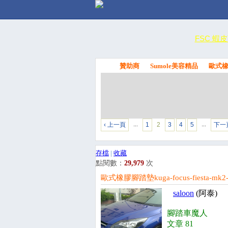
FSC 蝦
贊助商
Sumole美容精品
歐式橡膠
FSC
‹ 上一頁
1
2
3
4
5
下一頁
…
…
存檔
|
收藏
點閱數：
29,979
次
歐式橡膠腳踏墊kuga-focus-fiesta-mk
saloon
(阿泰)
腳踏車魔人
文章 81