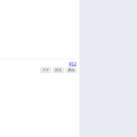
#12
TOP
回文
連結