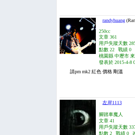
randyhuang
(Ra
250cc
文章 361
用戶失蹤天數 285
點數 22 戰績 0
桃園縣 中壢市 來自
發表於 2015-4-8 
請pm mk2 紅色 價格 剛溫
左岸1113
腳踏車魔人
文章 41
用戶失蹤天數 337
點數 2 戰績 0 