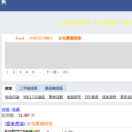
FSC 蝦皮商城
FSC 粉絲團
MK
Ford
FOCUS MK3
全包覆腳踏墊
FSC
1
2
3
4
5
下一頁 ›
23
…
頻道
二手物流區
新品物流區
綜合討論
MK3.5 討論區
聚會活動
改裝研究
DIY發表
技術資料
異常追
存檔
|
收藏
點閱數：
51,307
次
[愛車秀場]
全包覆腳踏墊