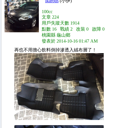
Ikarous
(小伊)
100cc
文章 224
用戶失蹤天數 1914
點數 16 戰績 2 改裝 0 故障 0
桃園縣 龜山鄉
發表於 2014-10-16 01:47 AM
再也不用擔心飲料倒掉滲透入絨布層了！