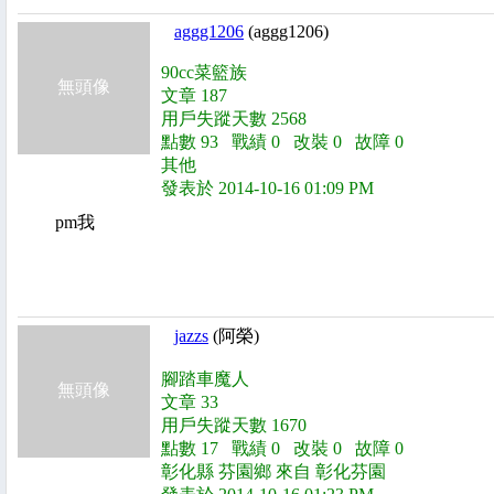
aggg1206
(aggg1206)
90cc菜籃族
無頭像
文章 187
用戶失蹤天數 2568
點數 93 戰績 0 改裝 0 故障 0
其他
發表於 2014-10-16 01:09 PM
pm我
jazzs
(阿榮)
腳踏車魔人
無頭像
文章 33
用戶失蹤天數 1670
點數 17 戰績 0 改裝 0 故障 0
彰化縣 芬園鄉 來自 彰化芬園