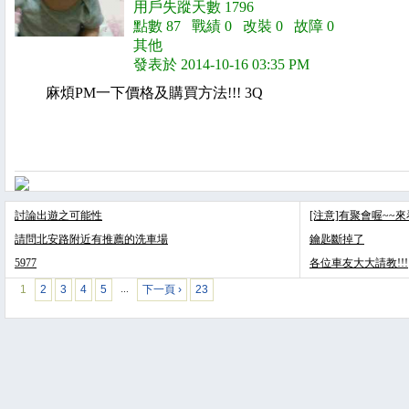
用戶失蹤天數 1796
點數 87 戰績 0 改裝 0 故障 0
其他
發表於 2014-10-16 03:35 PM
麻煩PM一下價格及購買方法!!! 3Q
討論出遊之可能性
[注意]有聚會喔~~
請問北安路附近有推薦的洗車場
鑰匙斷掉了
5977
各位車友大大請教!!!
1
2
3
4
5
下一頁 ›
23
…