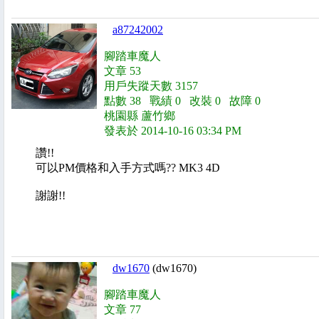
a87242002
腳踏車魔人
文章 53
用戶失蹤天數 3157
點數 38 戰績 0 改裝 0 故障 0
桃園縣 蘆竹鄉
發表於 2014-10-16 03:34 PM
讚!!
可以PM價格和入手方式嗎?? MK3 4D
謝謝!!
dw1670
(dw1670)
腳踏車魔人
文章 77