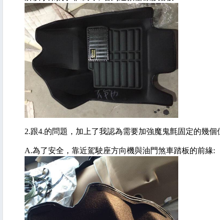
2.跟4.的問題，加上了我認為需要加強魔鬼氈固定的幾個
A.為了安全，靠近駕駛座方向機與油門煞車踏板的前緣: