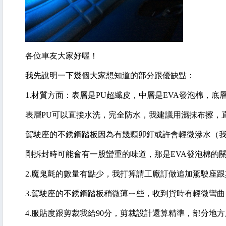
各位車友大家好喔！
我先說明一下幾個大家想知道的部分跟優缺點：
1.材質方面：表層是PU超纖皮，中層是EVA發泡棉，
表層PU可以直接水洗，完全防水，我建議用濕抹布擦，
駕駛座的不銹鋼踏板因為有幾顆卯釘或許會輕微滲水（我
剛拆封時可能會有一股蠻重的味道，那是EVA發泡棉的
2.魔鬼氈的數量有點少，我打算請工廠訂做追加駕駛座
3.駕駛座的不銹鋼踏板稍微薄ㄧ些，收到貨時有輕微彎
4.服貼度跟剪裁我給90分，剪裁設計還算精準，部分地