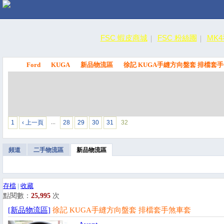
FSC 蝦皮商城
FSC 粉絲團
MK
Ford
KUGA
新品物流區
徐記 KUGA手縫方向盤套 排檔套
FSC
1
‹ 上一頁
28
29
30
31
32
…
頻道
二手物流區
新品物流區
存檔
|
收藏
點閱數：
25,995
次
[新品物流區]
徐記 KUGA手縫方向盤套 排檔套手煞車套