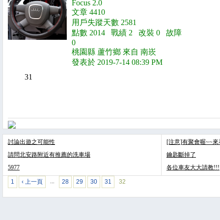
Focus 2.0
文章 4410
用戶失蹤天數 2581
點數 2014 戰績 2 改裝 0 故障
0
桃園縣 蘆竹鄉 來自 南崁
發表於 2019-7-14 08:39 PM
31
討論出遊之可能性
[注意]有聚會喔~~
請問北安路附近有推薦的洗車場
鑰匙斷掉了
5977
各位車友大大請教!!!
1
‹ 上一頁
28
29
30
31
32
…