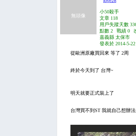
love28
小50殺手
無頭像
文章 118
用戶失蹤天數 336
點數 2 戰績 0 
嘉義縣 太保市
發表於 2014-5-22
從歐洲原廠買回來 等了 2周
終於今天到了 台灣~
明天就要正式裝上了
台灣買不到ST 我就自己想辦法來