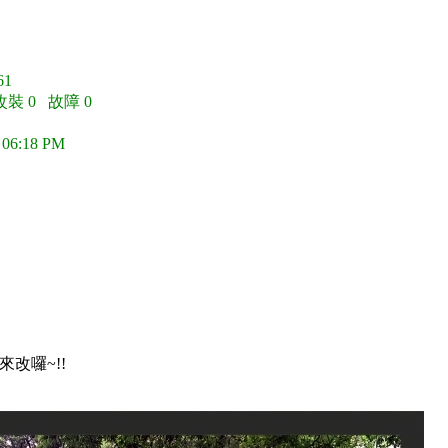
1
改裝 0 故障 0
 06:18 PM
改囉~!!