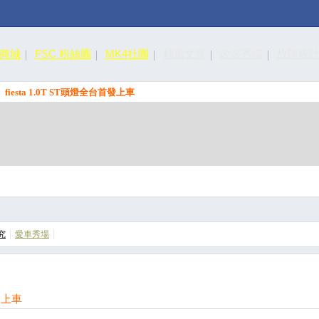
皮商城
FSC 粉絲團
MK4社團
精選文章
改裝秀場
故障統
fiesta 1.0T ST頭燈全台首發上車
究
愛車秀場
首發上車