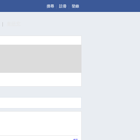
搜尋
註冊
登錄
計
車研究
發表文章
投票
回應此文章