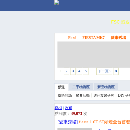
FSC 蝦
Ford
FIESTA MK7
愛車秀場
FSC
1
2
3
4
5
下一頁 ›
8
…
頻道
二手物流區
新品物流區
綜合討論
聚會活動
進化改裝研究
DIY 研
存檔
|
收藏
點閱數：
39,073
次
[愛車秀場]
fiesta 1.0T ST頭燈全台