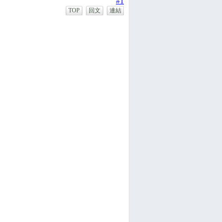
#1
TOP
回文
連結