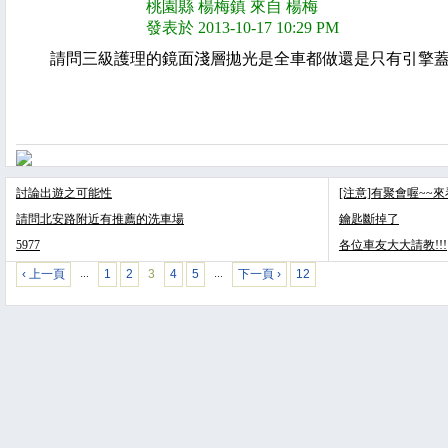
桃園縣 楊梅鎮 來自 楊梅
發表於 2013-10-17 10:29 PM
請問三級護理的鏡面淺層拋光是全車都做還是只有引擎蓋
討論出遊之可能性
[注意]有聚會喔~~
請問北安路附近有推薦的洗車場
鑰匙斷掉了
5977
各位車友大大請教!!!
‹ 上一頁
1
2
3
4
5
下一頁 ›
12
…
…