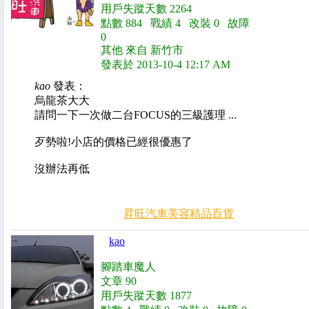
用戶失蹤天數 2264
點數 884 戰績 4 改裝 0 故障
0
其他 來自 新竹市
發表於 2013-10-4 12:17 AM
kao
發表：
烏龍茶大大
請問一下一次做二台FOCUS的三級護理 ...
歹勢啦!小店的價格已經很優惠了
沒辦法再低
昇旺汽車美容精品百貨
kao
腳踏車魔人
文章 90
用戶失蹤天數 1877