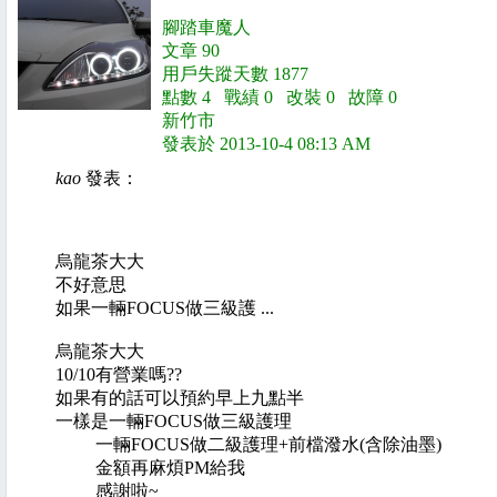
腳踏車魔人
文章 90
用戶失蹤天數 1877
點數 4 戰績 0 改裝 0 故障 0
新竹市
發表於 2013-10-4 08:13 AM
kao
發表：
烏龍茶大大
不好意思
如果一輛FOCUS做三級護 ...
烏龍茶大大
10/10有營業嗎??
如果有的話可以預約早上九點半
一樣是一輛FOCUS做三級護理
一輛FOCUS做二級護理+前檔潑水(含除油墨)
金額再麻煩PM給我
感謝啦~