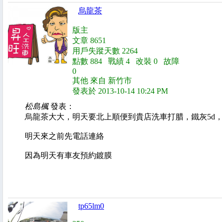
烏龍茶
版主
文章 8651
用戶失蹤天數 2264
點數 884 戰績 4 改裝 0 故障
0
其他 來自 新竹市
發表於 2013-10-14 10:24 PM
松島楓
發表：
烏龍茶大大，明天要北上順便到貴店洗車打腊，鐵灰5d， .
明天來之前先電話連絡
因為明天有車友預約鍍膜
tp65lm0