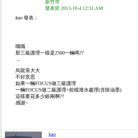
新竹市
發表於 2013-10-4 12:31 AM
kao
發表：
哦哦
那三級護理一樣是2500一輛嗎??
...
烏龍茶大大
不好意思
如果一輛FOCUS做三級護理
一輛FOCUS做二級護理+前檔潑水處理(含除油墨)
這樣要花多少銀兩啊??
感謝~
kao