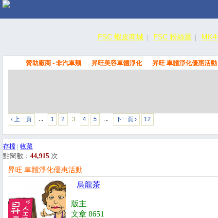
FSC 蝦皮商城
FSC 粉絲團
MK
贊助廠商 - 非汽車類
昇旺美容車體淨化
昇旺 車體淨化優惠活動
FSC
‹ 上一頁
1
2
3
4
5
下一頁 ›
12
…
…
存檔
|
收藏
點閱數：
44,915
次
昇旺 車體淨化優惠活動
烏龍茶
版主
文章 8651