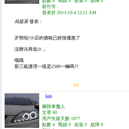
點數 4 戰績 0 改裝 0 故障 0
新竹市
發表於 2013-10-4 12:21 AM
烏龍茶
發表：
歹勢啦!小店的價格已經很優惠了
沒辦法再低:0 ...
哦哦
那三級護理一樣是2500一輛嗎??
Jay
kao
腳踏車魔人
文章 90
用戶失蹤天數 1877
點數 4 戰績 0 改裝 0 故障 0