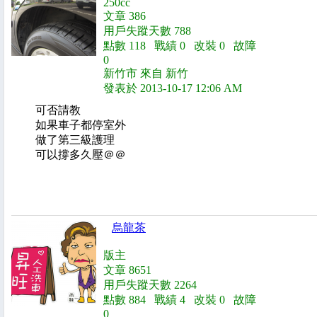
250cc
文章 386
用戶失蹤天數 788
點數 118 戰績 0 改裝 0 故障
0
新竹市 來自 新竹
發表於 2013-10-17 12:06 AM
可否請教
如果車子都停室外
做了第三級護理
可以撐多久壓＠＠
烏龍茶
版主
文章 8651
用戶失蹤天數 2264
點數 884 戰績 4 改裝 0 故障
0