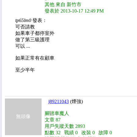
其他 來自 新竹市
發表於 2013-10-17 12:49 PM
tp65lm0
發表：
可否請教
如果車子都停室外
做了第三級護理
可以 ...
如果正常有在顧車
至少半年
j89211043
(煙強)
腳踏車魔人
無頭像
文章 87
用戶失蹤天數 2893
點數 32 戰績 0 改裝 0 故障 0