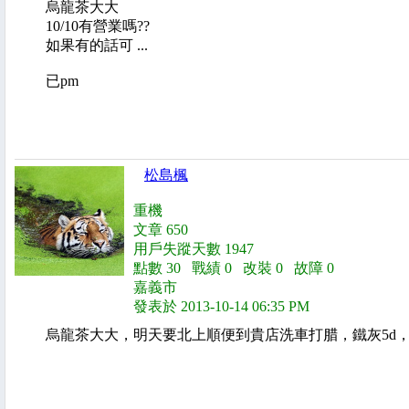
烏龍茶大大
10/10有營業嗎??
如果有的話可 ...
已pm
松島楓
重機
文章 650
用戶失蹤天數 1947
點數 30 戰績 0 改裝 0 故障 0
嘉義市
發表於 2013-10-14 06:35 PM
烏龍茶大大，明天要北上順便到貴店洗車打腊，鐵灰5d，